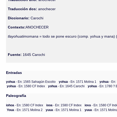
Traducción dos:
anochecer
Diccionario:
Carochi
Contexto:
ANOCHECER
tlayohuatimomana
= todo se pone escuro (comp. yohua y mana) (
Fuente:
1645 Carochi
Entradas
yohua
- En: 1565 Sahagún Escolio
yohua
- En: 1571 Molina 1
yohua
- En:
yohua
- En: 1580 CF Index
yohua
- En: 1645 Carochi
yohua
- En: 1780 ?
Paleografía
iohoa
- En: 1580 CF Index
iooa
- En: 1580 CF Index
iova
- En: 1580 CF Ind
Youa
- En: 1571 Molina 2
yuua
- En: 1571 Molina 1
yuua
- En: 1571 Molin