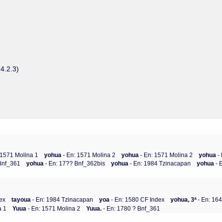
4.2.3)
 1571 Molina 1
yohua
- En: 1571 Molina 2
yohua
- En: 1571 Molina 2
yohua
-
 Bnf_361
yohua
- En: 17?? Bnf_362bis
yohua
- En: 1984 Tzinacapan
yohua
- 
ex
tayoua
- En: 1984 Tzinacapan
yoa
- En: 1580 CF Index
yohua, 3ª
- En: 16
a 1
Yuua
- En: 1571 Molina 2
Yuua.
- En: 1780 ? Bnf_361