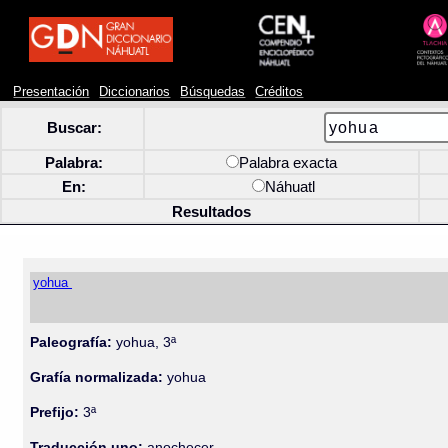
Presentación
Diccionarios
Búsquedas
Créditos
Buscar:
Palabra:
Palabra exacta
En:
Náhuatl
Resultados
yohua
Paleografía:
yohua, 3ª
Grafía normalizada:
yohua
Prefijo:
3ª
Traducción uno:
anochecer