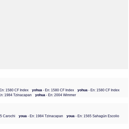
Olmos_V
Paredes
Rincón
Sahagún Escolio
Tezozomoc
Tzinacapan
Wimmer
 En: 1580 CF Index
yohua
- En: 1580 CF Index
yohua
- En: 1580 CF Index
En: 1984 Tzinacapan
yohua
- En: 2004 Wimmer
45 Carochi
youa
- En: 1984 Tzinacapan
youa
- En: 1565 Sahagún Escolio