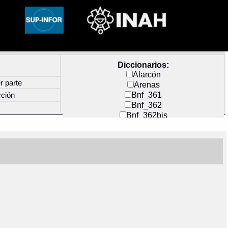
Diccionarios:
Alarcón
r parte
Arenas
Bnf_361
cción
Bnf_362
Bnf_362bis
Carochi
CF_INDEX
Clavijero
Cortés y Zedeño
Docs_México
Durán
Guerra
Mecayapan
Molina_1
Molina_2
Olmos_G