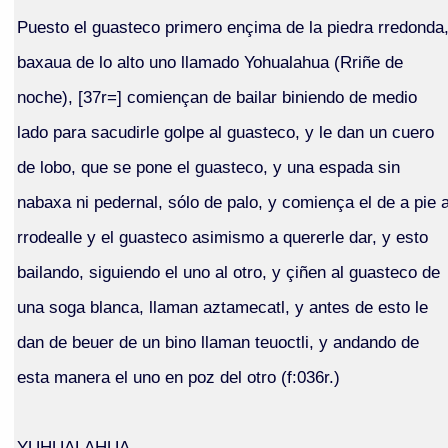
Puesto el guasteco primero ençima de la piedra rredonda
baxaua de lo alto uno llamado Yohualahua (Rriñe de
noche), [37r=] comiençan de bailar biniendo de medio
lado para sacudirle golpe al guasteco, y le dan un cuero
de lobo, que se pone el guasteco, y una espada sin
nabaxa ni pedernal, sólo de palo, y comiença el de a pie 
rrodealle y el guasteco asimismo a quererle dar, y esto
bailando, siguiendo el uno al otro, y çiñen al guasteco de
una soga blanca, llaman aztamecatl, y antes de esto le
dan de beuer de un bino llaman teuoctli, y andando de
esta manera el uno en poz del otro (f:036r.)
YUHUALAHUA