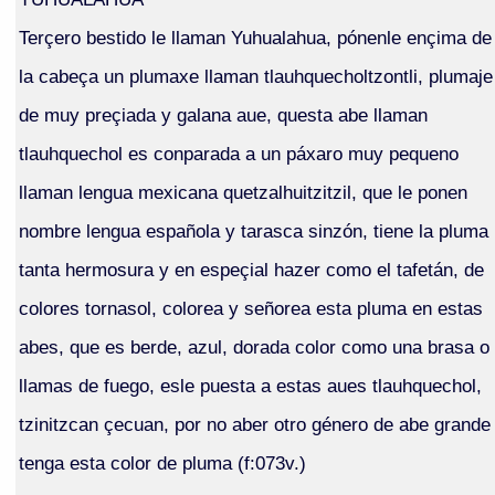
Terçero bestido le llaman Yuhualahua, pónenle ençima de
la cabeça un plumaxe llaman tlauhquecholtzontli, plumaje
de muy preçiada y galana aue, questa abe llaman
tlauhquechol es conparada a un páxaro muy pequeno
llaman lengua mexicana quetzalhuitzitzil, que le ponen
nombre lengua española y tarasca sinzón, tiene la pluma
tanta hermosura y en espeçial hazer como el tafetán, de
colores tornasol, colorea y señorea esta pluma en estas
abes, que es berde, azul, dorada color como una brasa o
llamas de fuego, esle puesta a estas aues tlauhquechol,
tzinitzcan çecuan, por no aber otro género de abe grande
tenga esta color de pluma (f:073v.)