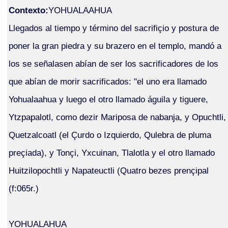
Contexto:
YOHUALAAHUA
Llegados al tiempo y término del sacrifiçio y postura de
poner la gran piedra y su brazero en el templo, mandó a
los se señalasen abían de ser los sacrificadores de los
que abían de morir sacrificados: "el uno era llamado
Yohualaahua y luego el otro llamado águila y tiguere,
Ytzpapalotl, como dezir Mariposa de nabanja, y Opuchtli,
Quetzalcoatl (el Çurdo o Izquierdo, Qulebra de pluma
preçiada), y Tonçi, Yxcuinan, Tlalotla y el otro llamado
Huitzilopochtli y Napateuctli (Quatro bezes prençipal
(f:065r.)
YOHUALAHUA