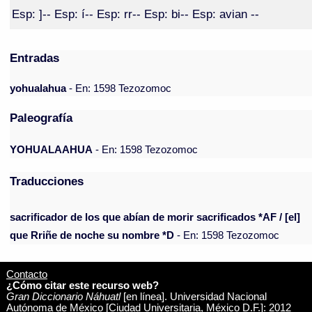
Esp: ]-- Esp: í-- Esp: rr-- Esp: bi-- Esp: avian --
Entradas
yohualahua
- En: 1598 Tezozomoc
Paleografía
YOHUALAAHUA
- En: 1598 Tezozomoc
Traducciones
sacrificador de los que abían de morir sacrificados *AF / [el]
que Rriñe de noche su nombre *D
- En: 1598 Tezozomoc
Contacto
¿Cómo citar este recurso web?
Gran Diccionario Náhuatl
[en línea]. Universidad Nacional
Autónoma de México [Ciudad Universitaria, México D.F.]: 2012