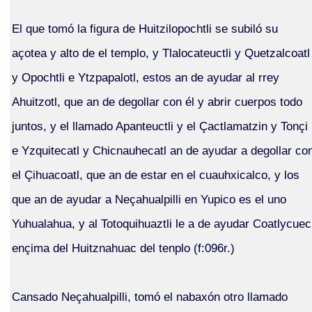
El que tomó la figura de Huitzilopochtli se subiló su
açotea y alto de el templo, y Tlalocateuctli y Quetzalcoatl
y Opochtli e Ytzpapalotl, estos an de ayudar al rrey
Ahuitzotl, que an de degollar con él y abrir cuerpos todo
juntos, y el llamado Apanteuctli y el Çactlamatzin y Tonçi
e Yzquitecatl y Chicnauhecatl an de ayudar a degollar co
el Çihuacoatl, que an de estar en el cuauhxicalco, y los
que an de ayudar a Neçahualpilli en Yupico es el uno
Yuhualahua, y al Totoquihuaztli le a de ayudar Coatlycuec
ençima del Huitznahuac del tenplo (f:096r.)
Cansado Neçahualpilli, tomó el nabaxón otro llamado