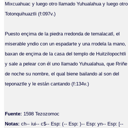
Mixcuahuac y luego otro llamado Yuhualahua y luego otro
Totonquihuaztli (f:097v.)
Puesto ençima de la piedra rredonda de temalacatl, el
miserable yndio con un espadarte y una rrodela la mano,
baxan de ençima de la casa del templo de Huitzilopochtli
y sale a pelear con él uno llamado Yuhualahua, que Rriñe
de noche su nombre, el qual biene bailando al son del
teponaztle y le están cantando (f:134v.)
Fuente:
1598 Tezozomoc
Notas:
ch-- iui-- c$-- Esp: (-- Esp: )-- Esp: yn-- Esp: [--