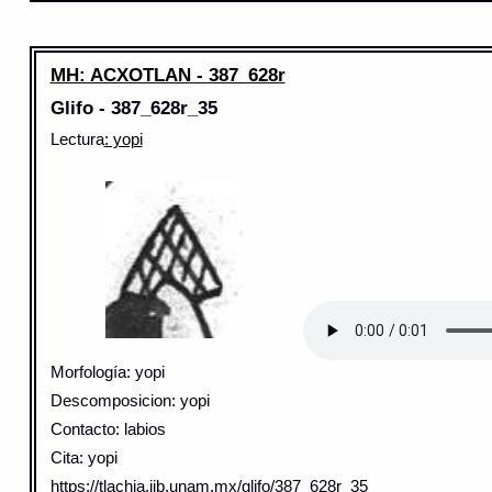
MH: ACXOTLAN - 387_628r
Glifo - 387_628r_35
Lectura
: yopi
Morfología: yopi
Descomposicion: yopi
Contacto: labios
Cita: yopi
https://tlachia.iib.unam.mx/glifo/387_628r_35