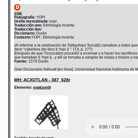
yopi
Paleografía:
YOPI
Grafía normalizada:
yopi
Traducción uno:
Etimología incierta
Traducción dos:
Diccionario:
Durán
Contexto:
YOPI : Etimología incierta
[Al referirse a la celebración de Tlatlauhqui Tezcatl] Llamaban a éstos q
decir "cabellera del dios § Yopi § ". (T.II, p. 277)
[Después de que Tizocicatzin procedió a incensar y a hacer los sacrifici
que llamaban § Yopi § , y allí se tornaba a sangrar de orejas y brazos y espi
Fuente:
1579 Durán
Gran Diccionario Náhuatl [en línea]. Universidad Nacional Autónoma de M
MH: ACXOTLAN - 387_628r
Elemento:
yopitzontli
Sentido: tocado de yopi