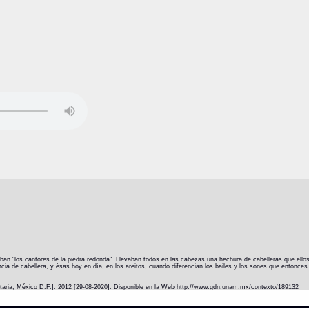
aban "los cantores de la piedra redonda". Llevaban todos en las cabezas una hechura de cabelleras que ellos l
cia de cabellera, y ésas hoy en día, en los areitos, cuando diferencian los bailes y los sones que entonces 
itaria, México D.F.]: 2012 [29-08-2020]. Disponible en la Web http://www.gdn.unam.mx/contexto/189132