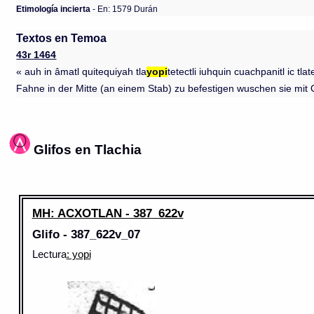
Etimología incierta
- En: 1579 Durán
Textos en Temoa
43r 1464
« auh in âmatl quitequiyah tla
yopi
tetectli iuhquin cuachpanitl ic tl
Fahne in der Mitte (an einem Stab) zu befestigen wuschen sie mit
Glifos en Tlachia
MH: ACXOTLAN - 387_622v
Glifo - 387_622v_07
Lectura
: yopi