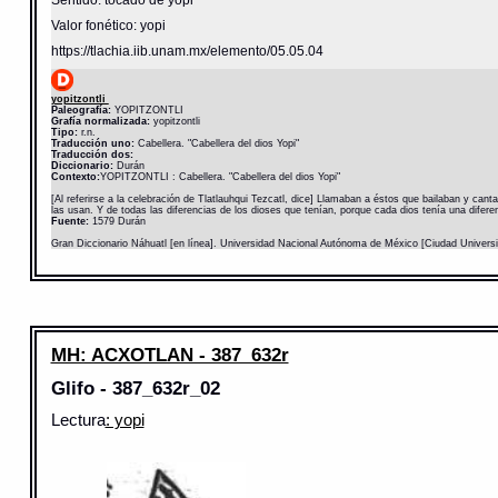
Valor fonético: yopi
https://tlachia.iib.unam.mx/elemento/05.05.04
yopitzontli
Paleografía:
YOPITZONTLI
Grafía normalizada:
yopitzontli
Tipo:
r.n.
Traducción uno:
Cabellera. "Cabellera del dios Yopi"
Traducción dos:
Diccionario:
Durán
Contexto:
YOPITZONTLI : Cabellera. "Cabellera del dios Yopi"
[Al referirse a la celebración de Tlatlauhqui Tezcatl, dice] Llamaban a éstos que bailaban y cant
las usan. Y de todas las diferencias de los dioses que tenían, porque cada dios tenía una diferen
Fuente:
1579 Durán
Gran Diccionario Náhuatl [en línea]. Universidad Nacional Autónoma de México [Ciudad Univers
MH: ACXOTLAN - 387_632r
Glifo - 387_632r_02
Lectura
: yopi