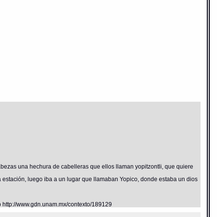
cabezas una hechura de cabelleras que ellos llaman yopitzontli, que quiere
a estación, luego iba a un lugar que llamaban Yopico, donde estaba un dios
eb http://www.gdn.unam.mx/contexto/189129