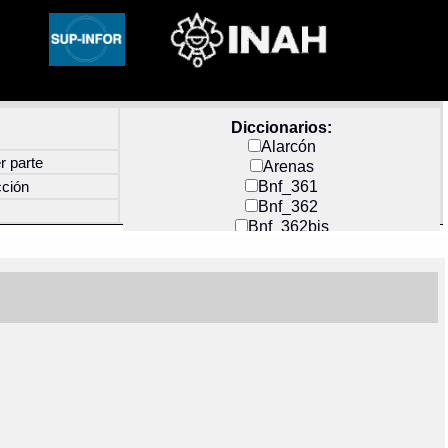
Diccionarios:
Alarcón
r parte
Arenas
Bnf_361
cción
Bnf_362
Bnf_362bis
Carochi
CF_INDEX
Clavijero
Cortés y Zedeño
Docs_México
Durán
Guerra
Mecayapan
Molina_1
Molina_2
Olmos_G