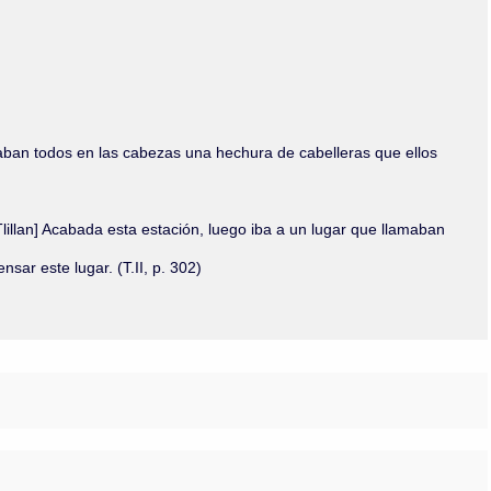
Olmos_V
Paredes
Rincón
Sahagún Escolio
Tezozomoc
Tzinacapan
Wimmer
evaban todos en las cabezas una hechura de cabelleras que ellos
lillan] Acabada esta estación, luego iba a un lugar que llamaban
sar este lugar. (T.II, p. 302)