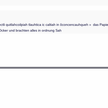
atectli quitlahcoilpiah tlauhtica ic caltiah in ôconcencauhqueh » das Pap
 Ocker und brachten alles in ordnung Sah