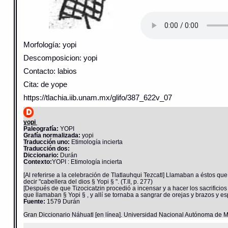
Morfología: yopi
Descomposicion: yopi
Contacto: labios
Cita: de yope
https://tlachia.iib.unam.mx/glifo/387_622v_07
yopi
Paleografía:
YOPI
Grafía normalizada:
yopi
Traducción uno:
Etimología incierta
Traducción dos:
Diccionario:
Durán
Contexto:
YOPI : Etimología incierta
[Al referirse a la celebración de Tlatlauhqui Tezcatl] Llamaban a éstos q
decir "cabellera del dios § Yopi § ". (T.II, p. 277)
[Después de que Tizocicatzin procedió a incensar y a hacer los sacrifici
que llamaban § Yopi § , y allí se tornaba a sangrar de orejas y brazos y espi
Fuente:
1579 Durán
Gran Diccionario Náhuatl [en línea]. Universidad Nacional Autónoma de M