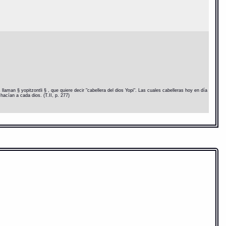
laman § yopitzontli § , que quiere decir "cabellera del dios Yopi". Las cuales cabelleras hoy en día
hacían a cada dios. (T.II, p. 277)