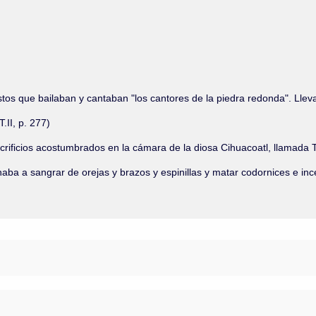
 éstos que bailaban y cantaban "los cantores de la piedra redonda". Ll
T.II, p. 277)
crificios acostumbrados en la cámara de la diosa Cihuacoatl, llamada T
aba a sangrar de orejas y brazos y espinillas y matar codornices e incen