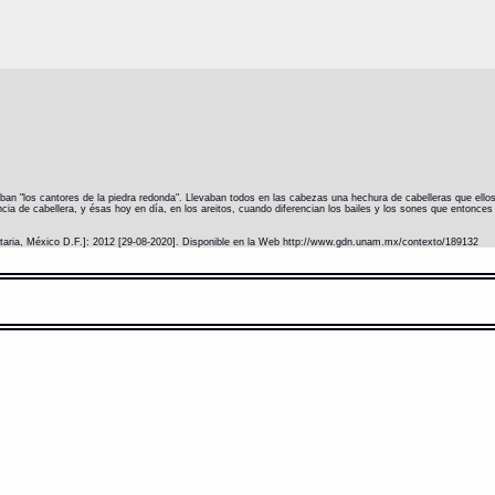
aban "los cantores de la piedra redonda". Llevaban todos en las cabezas una hechura de cabelleras que ellos l
cia de cabellera, y ésas hoy en día, en los areitos, cuando diferencian los bailes y los sones que entonces 
itaria, México D.F.]: 2012 [29-08-2020]. Disponible en la Web http://www.gdn.unam.mx/contexto/189132