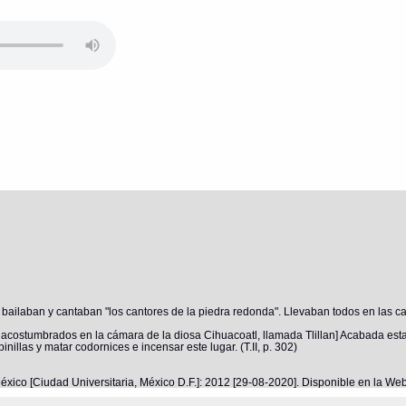
ue bailaban y cantaban "los cantores de la piedra redonda". Llevaban todos en las 
os acostumbrados en la cámara de la diosa Cihuacoatl, llamada Tlillan] Acabada est
nillas y matar codornices e incensar este lugar. (T.II, p. 302)
éxico [Ciudad Universitaria, México D.F.]: 2012 [29-08-2020]. Disponible en la W