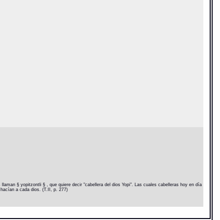
laman § yopitzontli § , que quiere decir "cabellera del dios Yopi". Las cuales cabelleras hoy en día
hacían a cada dios. (T.II, p. 277)