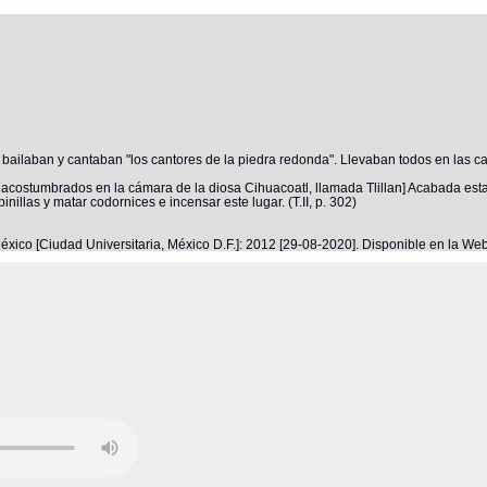
ue bailaban y cantaban "los cantores de la piedra redonda". Llevaban todos en las 
os acostumbrados en la cámara de la diosa Cihuacoatl, llamada Tlillan] Acabada est
nillas y matar codornices e incensar este lugar. (T.II, p. 302)
éxico [Ciudad Universitaria, México D.F.]: 2012 [29-08-2020]. Disponible en la W