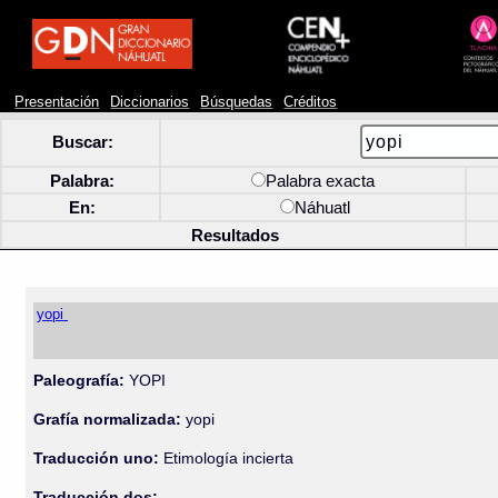
Presentación
Diccionarios
Búsquedas
Créditos
Buscar:
Palabra:
Palabra exacta
En:
Náhuatl
Resultados
yopi
Paleografía:
YOPI
Grafía normalizada:
yopi
Traducción uno:
Etimología incierta
Traducción dos: