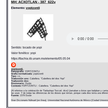
MH: ACXOTLAN - 387_622v
Elemento:
yopitzontli
Sentido: tocado de yopi
Valor fonético: yopi
https://tlachia.iib.unam.mx/elemento/05.05.04
yopitzontli
Paleografía:
YOPITZONTLI
Grafía normalizada:
yopitzontli
Tipo:
r.n.
Traducción uno:
Cabellera. "Cabellera del dios Yopi"
Traducción dos:
Diccionario:
Durán
Contexto:
YOPITZONTLI : Cabellera. "Cabellera del dios Yopi"
[Al referirse a la celebración de Tlatlauhqui Tezcatl, dice] Llamaban a éstos que bailaban y cant
las usan. Y de todas las diferencias de los dioses que tenían, porque cada dios tenía una diferen
Fuente:
1579 Durán
Gran Diccionario Náhuatl [en línea]. Universidad Nacional Autónoma de México [Ciudad Univers