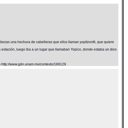
cabezas una hechura de cabelleras que ellos llaman yopitzontli, que quiere
a estación, luego iba a un lugar que llamaban Yopico, donde estaba un dios
eb http://www.gdn.unam.mx/contexto/189129