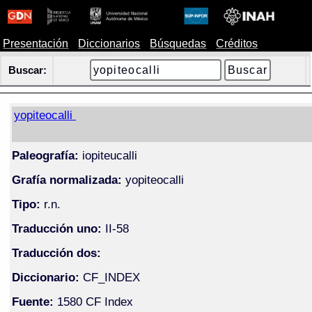
Presentación
Diccionarios
Búsquedas
Créditos
Buscar:
yopiteocalli
Paleografía:
iopiteucalli
Grafía normalizada:
yopiteocalli
Tipo:
r.n.
Traducción uno:
II-58
Traducción dos:
Diccionario:
CF_INDEX
Fuente:
1580 CF Index