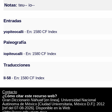
Notas:
teu-- io--
Entradas
yopiteocalli
- En: 1580 CF Index
Paleografía
iopiteucalli
- En: 1580 CF Index
Traducciones
II-58
- En: 1580 CF Index
Contacto
¿Cómo citar este recurso web?
Gran Diccionario Náhuatl
[en línea]. Universidad Nacional
Autónoma de México [Ciudad Universitaria, México D.F.]: 2012
[ref del 07-08-2026]. Disponible en la Web
<http://www.gdn.unam.mx>