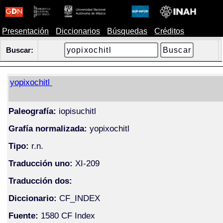
Presentación
Diccionarios
Búsquedas
Créditos
Buscar:
yopixochitl
Paleografía:
iopisuchitl
Grafía normalizada:
yopixochitl
Tipo:
r.n.
Traducción uno:
XI-209
Traducción dos:
Diccionario:
CF_INDEX
Fuente:
1580 CF Index