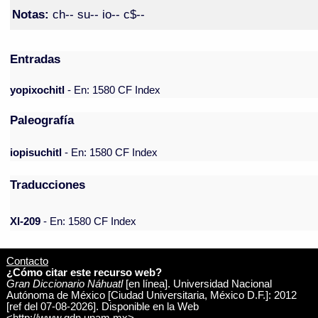
Notas:
ch-- su-- io-- c$--
Entradas
yopixochitl
- En: 1580 CF Index
Paleografía
iopisuchitl
- En: 1580 CF Index
Traducciones
XI-209
- En: 1580 CF Index
Contacto
¿Cómo citar este recurso web?
Gran Diccionario Náhuatl
[en línea]. Universidad Nacional
Autónoma de México [Ciudad Universitaria, México D.F.]: 2012
[ref del 07-08-2026]. Disponible en la Web
<http://www.gdn.unam.mx>