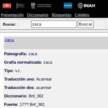
Presentación
Diccionarios
Búsquedas
Créditos
Buscar:
zaca
Paleografía:
zaca
Grafía normalizada:
zaca
Tipo:
v.t.
Traducción uno:
Acarrear
Traducción dos:
acarrear
Diccionario:
Bnf_362
Fuente:
17?? Bnf_362