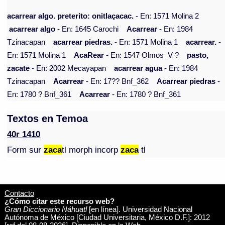
acarrear algo. preterito: onitlaçacac.
- En: 1571 Molina 2
acarrear algo
- En: 1645 Carochi
Acarrear
- En: 1984
Tzinacapan
acarrear piedras.
- En: 1571 Molina 1
acarrear.
-
En: 1571 Molina 1
AcaRear
- En: 1547 Olmos_V ?
pasto,
zacate
- En: 2002 Mecayapan
acarrear agua
- En: 1984
Tzinacapan
Acarrear
- En: 17?? Bnf_362
Acarrear piedras
-
En: 1780 ? Bnf_361
Acarrear
- En: 1780 ? Bnf_361
Textos en Temoa
40r 1410
Form sur
zaca
tl morph incorp
zaca
tl
Contacto
¿Cómo citar este recurso web?
Gran Diccionario Náhuatl
[en línea]. Universidad Nacional
Autónoma de México [Ciudad Universitaria, México D.F.]: 2012