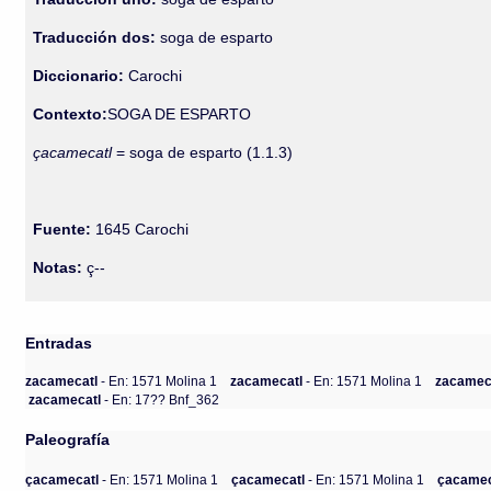
Traducción dos:
soga de esparto
Diccionario:
Carochi
Contexto:
SOGA DE ESPARTO
çacamecatl
= soga de esparto (1.1.3)
Fuente:
1645 Carochi
Notas:
ç--
Entradas
zacamecatl
- En: 1571 Molina 1
zacamecatl
- En: 1571 Molina 1
zacamec
zacamecatl
- En: 17?? Bnf_362
Paleografía
çacamecatl
- En: 1571 Molina 1
çacamecatl
- En: 1571 Molina 1
çacamec