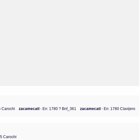
Olmos_V
Paredes
Rincón
Sahagún Escolio
Tezozomoc
Tzinacapan
Wimmer
5 Carochi
zacamecatl
- En: 1780 ? Bnf_361
zacamecatl
- En: 1780 Clavijero
45 Carochi