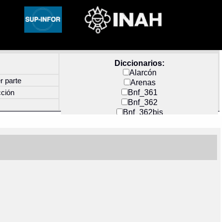
Diccionarios:
Alarcón
r parte
Arenas
Bnf_361
cción
Bnf_362
Bnf_362bis
Carochi
CF_INDEX
Clavijero
Cortés y Zedeño
Docs_México
Durán
Guerra
Mecayapan
Molina_1
Molina_2
Olmos_G