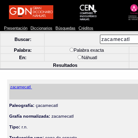
Presentación
Diccionarios
Búsquedas
Créditos
Buscar:
Palabra:
Palabra exacta
En:
Náhuatl
Resultados
zacamecatl
Paleografía:
çacamecatl
Grafía normalizada:
zacamecatl
Tipo:
r.n.
Traducción uno:
soga de esparto