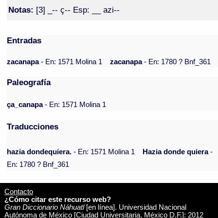
Notas:
[3] _-- ç-- Esp: __ azi--
Entradas
zacanapa
- En: 1571 Molina 1
zacanapa
- En: 1780 ? Bnf_361
Paleografía
ça_canapa
- En: 1571 Molina 1
Traducciones
hazia dondequiera.
- En: 1571 Molina 1
Hazia donde quiera
-
En: 1780 ? Bnf_361
Contacto
¿Cómo citar este recurso web?
Gran Diccionario Náhuatl
[en línea]. Universidad Nacional
Autónoma de México [Ciudad Universitaria, México D.F.]: 2012