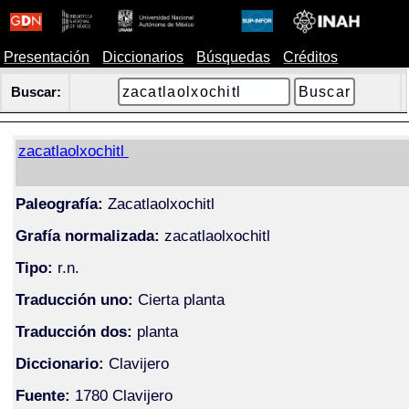
Presentación
Diccionarios
Búsquedas
Créditos
Buscar:
zacatlaolxochitl
Paleografía:
Zacatlaolxochitl
Grafía normalizada:
zacatlaolxochitl
Tipo:
r.n.
Traducción uno:
Cierta planta
Traducción dos:
planta
Diccionario:
Clavijero
Fuente:
1780 Clavijero