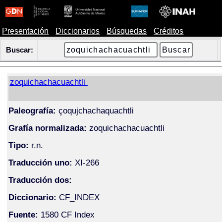
Presentación
Diccionarios
Búsquedas
Créditos
Buscar:
zoquichachacuachtli
Paleografía:
çoqujchachaquachtli
Grafía normalizada:
zoquichachacuachtli
Tipo:
r.n.
Traducción uno:
XI-266
Traducción dos:
Diccionario:
CF_INDEX
Fuente:
1580 CF Index