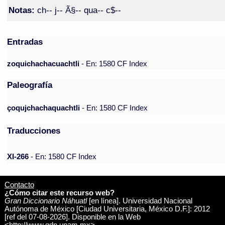
Notas:
ch-- j-- Ã§-- qua-- c$--
Entradas
zoquichachacuachtli
- En: 1580 CF Index
Paleografía
çoqujchachaquachtli
- En: 1580 CF Index
Traducciones
XI-266
- En: 1580 CF Index
Contacto
¿Cómo citar este recurso web?
Gran Diccionario Náhuatl
[en línea]. Universidad Nacional
Autónoma de México [Ciudad Universitaria, México D.F.]: 2012
[ref del 07-08-2026]. Disponible en la Web
<http://www.gdn.unam.mx>