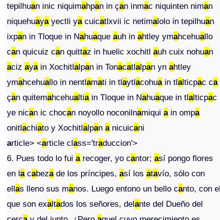
tepilhu
a
n inic niquim
a
hp
a
n in ç
a
n inm
a
c niquinten nim
a
n
niquehu
a
y
a
yectli y
a
cuic
a
tlxvii ic netim
a
lolo in tepilhu
a
n
ixp
a
n in Tloque in N
a
hu
a
que
a
uh in
a
htley ym
a
hcehu
a
llo
c
a
n quicuiz c
a
n quitt
a
z in huelic xochitl
a
uh cuix nohu
a
n
a
ciz
a
y
a
in Xochitl
a
lp
a
n in Ton
a
c
a
tl
a
lp
a
n yn
a
htley
ym
a
hcehu
a
llo in nentl
a
m
a
ti in tl
a
ytl
a
cohu
a
in tl
a
lticp
a
c c
a
ç
a
n quitem
a
hcehu
a
lti
a
in Tloque in N
a
hu
a
que in tl
a
lticp
a
c
ye nic
a
n ic choc
a
n noyollo noconiln
a
miqui
a
in omp
a
onitl
a
chi
a
to y Xochitl
a
lp
a
n
a
nicuic
a
ni
a
rticle> <
a
rticle cl
a
ss='tr
a
duccion'>
6. Pues todo lo fui
a
recoger, yo c
a
ntor;
a
sí pongo flores
en l
a
c
a
bez
a
de los príncipes,
a
sí los
a
t
a
vío, sólo con
ell
a
s lleno sus m
a
nos. Luego entono un bello c
a
nto, con e
que son ex
a
lt
a
dos los señores, del
a
nte del Dueño del
cerc
a
y del junto. ¿Pero
a
quel cuyo merecimiento es