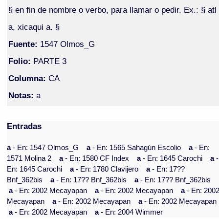
§ en fin de nombre o verbo, para llamar o pedir. Ex.: § atl
a, xicaqui a. §
Fuente:
1547 Olmos_G
Folio:
PARTE 3
Columna:
CA
Notas:
a
Entradas
a
- En: 1547 Olmos_G
a
- En: 1565 Sahagún Escolio
a
- En:
1571 Molina 2
a
- En: 1580 CF Index
a
- En: 1645 Carochi
a
-
En: 1645 Carochi
a
- En: 1780 Clavijero
a
- En: 17??
Bnf_362bis
a
- En: 17?? Bnf_362bis
a
- En: 17?? Bnf_362bis
a
- En: 2002 Mecayapan
a
- En: 2002 Mecayapan
a
- En: 200
Mecayapan
a
- En: 2002 Mecayapan
a
- En: 2002 Mecayapan
a
- En: 2002 Mecayapan
a
- En: 2004 Wimmer