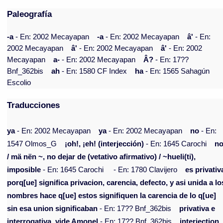
Paleografía
-a
- En: 2002 Mecayapan
-a
- En: 2002 Mecayapan
â'
- En:
2002 Mecayapan
â'
- En: 2002 Mecayapan
â'
- En: 2002
Mecayapan
a-
- En: 2002 Mecayapan
Â?
- En: 17??
Bnf_362bis
ah
- En: 1580 CF Index
ha
- En: 1565 Sahagún
Escolio
Traducciones
ya
- En: 2002 Mecayapan
ya
- En: 2002 Mecayapan
no
- En:
1547 Olmos_G
¡oh!, ¡eh! (interjección)
- En: 1645 Carochi
n
/ mä nën ~, no dejar de (vetativo afirmativo) / ~hueli(ti),
imposible
- En: 1645 Carochi
- En: 1780 Clavijero
es privativ
porq[ue] significa privacion, carencia, defecto, y asi unida a lo
nombres hace q[ue] estos signifiquen la carencia de lo q[ue]
sin esa union significaban
- En: 17?? Bnf_362bis
privativa e
interrogativa. vide Amonel
- En: 17?? Bnf_362bis
interjection,