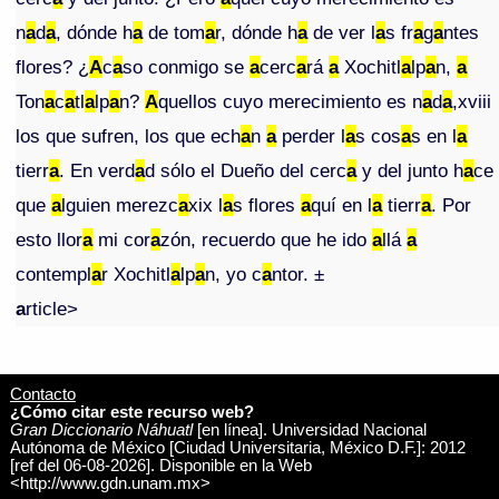
n
a
d
a
, dónde h
a
de tom
a
r, dónde h
a
de ver l
a
s fr
a
g
a
ntes
flores? ¿
A
c
a
so conmigo se
a
cerc
a
rá
a
Xochitl
a
lp
a
n,
a
Ton
a
c
a
tl
a
lp
a
n?
A
quellos cuyo merecimiento es n
a
d
a
,xviii
los que sufren, los que ech
a
n
a
perder l
a
s cos
a
s en l
a
tierr
a
. En verd
a
d sólo el Dueño del cerc
a
y del junto h
a
ce
que
a
lguien merezc
a
xix l
a
s flores
a
quí en l
a
tierr
a
. Por
esto llor
a
mi cor
a
zón, recuerdo que he ido
a
llá
a
contempl
a
r Xochitl
a
lp
a
n, yo c
a
ntor. ±
a
rticle>
Contacto
¿Cómo citar este recurso web?
Gran Diccionario Náhuatl
[en línea]. Universidad Nacional
Autónoma de México [Ciudad Universitaria, México D.F.]: 2012
[ref del 06-08-2026]. Disponible en la Web
<http://www.gdn.unam.mx>