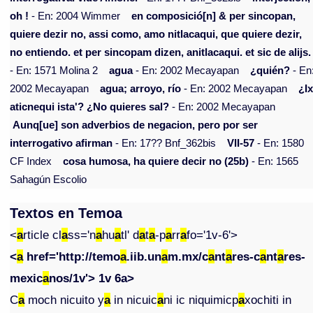
oh !
- En: 2004 Wimmer
en composició[n] & per sincopan,
quiere dezir no, assi como, amo nitlacaqui, que quiere dezir,
no entiendo. et per sincopam dizen, anitlacaqui. et sic de alijs.
- En: 1571 Molina 2
agua
- En: 2002 Mecayapan
¿quién?
- En
2002 Mecayapan
agua; arroyo, río
- En: 2002 Mecayapan
¿I
aticnequi ista'? ¿No quieres sal?
- En: 2002 Mecayapan
Aunq[ue] son adverbios de negacion, pero por ser
interrogativo afirman
- En: 17?? Bnf_362bis
VII-57
- En: 1580
CF Index
cosa humosa, ha quiere decir no (25b)
- En: 1565
Sahagún Escolio
Textos en Temoa
<
a
rticle cl
a
ss='n
a
hu
a
tl' d
a
t
a
-p
a
rr
a
fo='1v-6'>
<
a
href='http://temo
a
.iib.un
a
m.mx/c
a
nt
a
res-c
a
nt
a
res-
mexic
a
nos/1v'> 1v 6
a
>
C
a
moch nicuito y
a
in nicuic
a
ni ic niquimicp
a
xochiti in