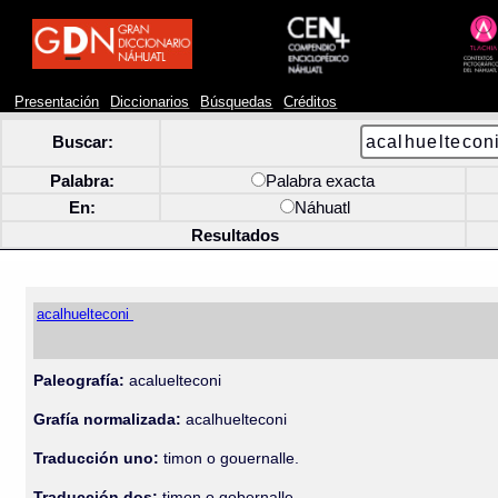
Presentación
Diccionarios
Búsquedas
Créditos
Buscar:
Palabra:
Palabra exacta
En:
Náhuatl
Resultados
acalhuelteconi
Paleografía:
acaluelteconi
Grafía normalizada:
acalhuelteconi
Traducción uno:
timon o gouernalle.
Traducción dos:
timon o gobernalle.