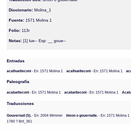
Diccionario:
Molina_1
Fuente:
1571 Molina 1
Folio:
113r
Notas:
[1] lue-- Esp: __ goue--
Entradas
acalhuelteconi
- En: 1571 Molina 1
acalhuelteconi
- En: 1571 Molina 1
ac
Paleografía
acaluelteconi
- En: 1571 Molina 1
acaluelteconi
- En: 1571 Molina 1
Acalu
Traducciones
Gouvernail (S).
- En: 2004 Wimmer
timon o gouernalle.
- En: 1571 Molina 1
1780 ? Bnf_361