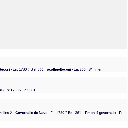
Olmos_V
Paredes
Rincón
Sahagún Escolio
Tezozomoc
Tzinacapan
Wimmer
lteconi
- En: 1780 ? Bnf_361
acalhuelteconi
- En: 2004 Wimmer
ni
- En: 1780 ? Bnf_361
Molina 2
Governalle de Nave
- En: 1780 ? Bnf_361
Timon, õ governalle
- En: