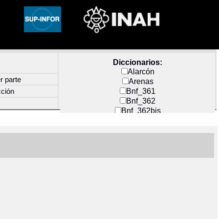
Diccionarios:
Alarcón
r parte
Arenas
Bnf_361
cción
Bnf_362
Bnf_362bis
Carochi
CF_INDEX
Clavijero
Cortés y Zedeño
Docs_México
Durán
Guerra
Mecayapan
Molina_1
Molina_2
Olmos_G