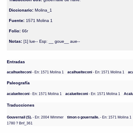
Diccionario:
Molina_1
Fuente:
1571 Molina 1
Folio:
66r
Notas:
[1] lue-- Esp: __ goue__ aue--
Entradas
acalhuelteconi
- En: 1571 Molina 1
acalhuelteconi
- En: 1571 Molina 1
ac
Paleografía
acaluelteconi
- En: 1571 Molina 1
acaluelteconi
- En: 1571 Molina 1
Acalu
Traducciones
Gouvernail (S).
- En: 2004 Wimmer
timon o gouernalle.
- En: 1571 Molina 1
1780 ? Bnf_361