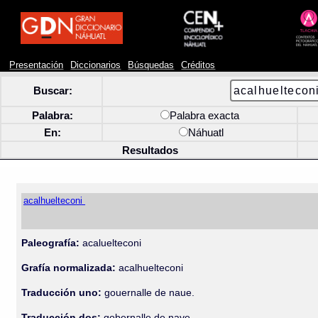
Presentación
Diccionarios
Búsquedas
Créditos
Buscar:
Palabra:
Palabra exacta
En:
Náhuatl
Resultados
acalhuelteconi
Paleografía:
acaluelteconi
Grafía normalizada:
acalhuelteconi
Traducción uno:
gouernalle de naue.
Traducción dos:
gobernalle de nave.