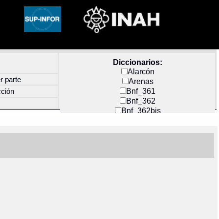
Diccionarios:
Alarcón
r parte
Arenas
Bnf_361
cción
Bnf_362
Bnf_362bis
Carochi
CF_INDEX
Clavijero
Cortés y Zedeño
Docs_México
Durán
Guerra
Mecayapan
Molina_1
Molina_2
Olmos_G