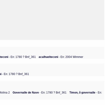
Olmos_V
Paredes
Rincón
Sahagún Escolio
Tezozomoc
Tzinacapan
Wimmer
lteconi
- En: 1780 ? Bnf_361
acalhuelteconi
- En: 2004 Wimmer
ni
- En: 1780 ? Bnf_361
Molina 2
Governalle de Nave
- En: 1780 ? Bnf_361
Timon, õ governalle
- En: