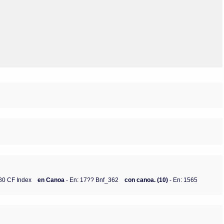
Olmos_V
Paredes
Rincón
Sahagún Escolio
Tezozomoc
Tzinacapan
Wimmer
80 CF Index
en Canoa
- En: 17?? Bnf_362
con canoa. (10)
- En: 1565