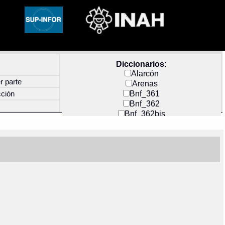
Diccionarios:
Alarcón
r parte
Arenas
Bnf_361
cción
Bnf_362
Bnf_362bis
Carochi
CF_INDEX
Clavijero
Cortés y Zedeño
Docs_México
Durán
Guerra
Mecayapan
Molina_1
Molina_2
Olmos_G