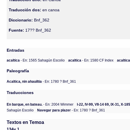
Traducción dos:
en canoa
Diccionario:
Bnf_362
Fuente:
17?? Bnf_362
Entradas
acaltica
- En: 1565 Sahagún Escolio
acaltica
- En: 1580 CF Index
acaltic
Paleografía
Acaltica, nin ahauiltia
- En: 1780 ? Bnf_361
Traducciones
En barque, en bateau.
- En: 2004 Wimmer
I-22, IV-99, VII-14 69, IX-31, X-
Sahagún Escolio
Navegar para plazer
- En: 1780 ? Bnf_361
Textos en Temoa
134v 1