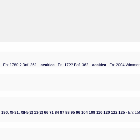
a
- En: 1780 ? Bnf_361
acaltica
- En: 17?? Bnf_362
acaltica
- En: 2004 Wimmer
185 190, XI-31, XII-5(2) 13(2) 66 71 84 87 88 95 96 104 109 110 120 122 125
- En: 15