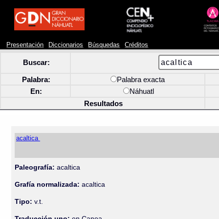
Presentación
Diccionarios
Búsquedas
Créditos
Buscar:
Palabra:
Palabra exacta
En:
Náhuatl
Resultados
acaltica
Paleografía:
acaltica
Grafía normalizada:
acaltica
Tipo:
v.t.
Traducción uno:
en Canoa