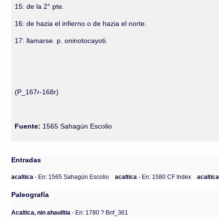
15: de la 2° pte.
16: de hazia el infierno o de hazia el norte.
17: llamarse. p. oninotocayoti.
(P_167r-168r)
Fuente:
1565 Sahagún Escolio
Entradas
acaltica
- En: 1565 Sahagún Escolio
acaltica
- En: 1580 CF Index
acaltic
Paleografía
Acaltica, nin ahauiltia
- En: 1780 ? Bnf_361