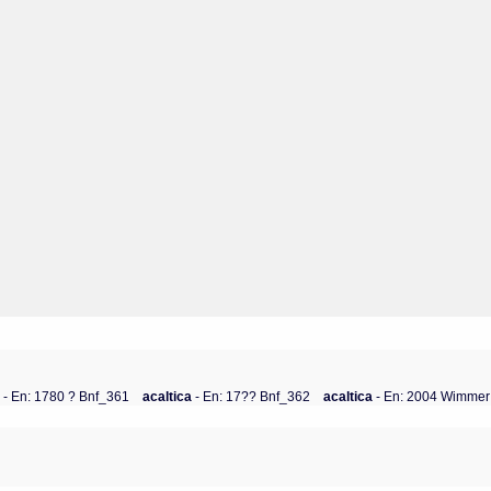
a
- En: 1780 ? Bnf_361
acaltica
- En: 17?? Bnf_362
acaltica
- En: 2004 Wimmer