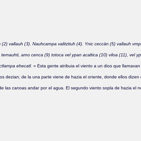
2) vallauh (3). Nauhcampa valitztiuh (4). Ynic ceccän (5) vallauh vmpa
 temauhti, amo cenca (9) totoca vel ypan acaltica (10) viloa (11), vel y
ctlampa ehecatl.
= Esta gente atribuia el viento a un dios que llamavan
dezian; de la una parte viene de hazia el oriente, donde ellos dizen est
de las canoas andar por el agua. El segundo viento sopla de hazia el nor