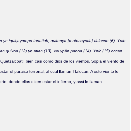
Olmos_V
Paredes
Rincón
Sahagún Escolio
Tezozomoc
Tzinacapan
Wimmer
 yn iquiçayampa tonatiuh, quitoaya {motocayotia} tlalocan (6). Ynin
pan quixoa (12) yn atlan (13), vel ypän panoa (14). Ynic (15) occan
 Quetzalcoatl, bien casi como dios de los vientos. Sopla el viento de
ar el paraiso terrenal, al cual llaman Tlalocan. A este viento le
te, donde ellos dizen estar el infierno, y assi le llaman