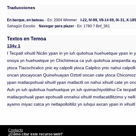
Traducciones
En barque, en bateau.
- En: 2004 Wimmer
I-22, IV-99, VII-14 69, IX-31, X-
Sahagún Escolio
Navegar para plazer
- En: 1780 ? Bnf_361
Textos en Temoa
134v 1
I Tecpatl xihuitl Nicân ypan in yn iuh quitohua huehuetque ypan in y
onoya yn huehuetque yn Chichimeca ca yuh quitohua anepantla ayti
ytoca Tlacochcalco ynic ey calpolli ytoca Calpilco ynic nahui calpo
oncan ytocayocan Quinehuayan Oztotl oncan cate ytoca Chicomozt
ypan matlacpohual xihuitl ypan matlactli on nahui xihuitl cate yn
Auh yn iuh quitohua huehuetque yn iuh quimachiyotitihui Ce tecpatl x
matlacpohuali ypan epohualli onnahui xihuitl motlacatillitzimo y ne
ayamo miyac catca yn netlapolloltiliz yn iuhqui axcan ypan in xihuitl 
Contacto
¿Cómo citar este recurso web?