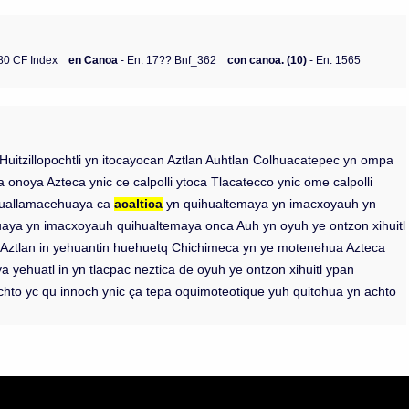
80 CF Index
en Canoa
- En: 17?? Bnf_362
con canoa. (10)
- En: 1565
tl Huitzillopochtli yn itocayocan Aztlan Auhtlan Colhuacatepec yn ompa
noya Azteca ynic ce calpolli ytoca Tlacatecco ynic ome calpolli
c huallamacehuaya ca
acaltica
yn quihualtemaya yn imacxoyauh yn
aya yn imacxoyauh quihualtemaya onca Auh yn oyuh ye ontzon xihuitl
ad Aztlan in yehuantin huehuetq Chichimeca yn ye motenehua Azteca
ya yehuatl in yn tlacpac neztica de oyuh ye ontzon xihuitl ypan
n achto yc qu innoch ynic ça tepa oquimoteotique yuh quitohua yn achto