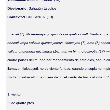
Diccionario:
Sahagún Escolios
Contexto:
CON CANOA. (10)
Ehecatl (1). Moteneuaya yc quinotzaya quetzalcoatl. Nauhcampän (
ehecatl vmpa vallauh quitocayotiaya tlalocayotl (7), amo (8) cënca
vallauh moteneua mictlampa (16), auh yn hin motocayotia (17) mi
cuatro partes del mundo por mandamiento de este dios, según ellos 
llamavan tlalocayutl; no es viento furioso; cuando el sopla no impi
mictlampaehecatl, que quiere dezir "el viento de hazia el infierno".
1: viento.
2: de quatro ptes.