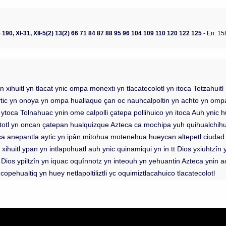
185 190, XI-31, XII-5(2) 13(2) 66 71 84 87 88 95 96 104 109 110 120 122 125
- En: 15
n xihuitl yn tlacat ynic ompa monexti yn tlacatecolotl yn itoca Tetzahui
c yn onoya yn ompa huallaque çan oc nauhcalpoltin yn achto yn ompa o
lli ytoca Tolnahuac ynin ome calpolli çatepa pollihuico yn itoca Auh yni
otl yn oncan çatepan hualquizque Azteca ca mochipa yuh quihualchihu
 onca anepantla aytic yn ipân mitohua motenehua hueycan altepetl ciud
ihuitl ypan yn intlapohuatl auh ynic quinamiqui yn in tt Dios yxiuhtzîn 
lli Dios ypiltzîn yn iquac oquînnotz yn inteouh yn yehuantin Azteca yni
copehualtiq yn huey netlapoltiliztli yc oquimiztlacahuico tlacatecolotl