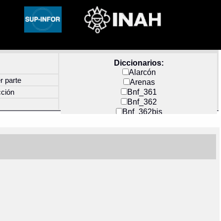
Diccionarios:
Alarcón
r parte
Arenas
Bnf_361
cción
Bnf_362
Bnf_362bis
Carochi
CF_INDEX
Clavijero
Cortés y Zedeño
Docs_México
Durán
Guerra
Mecayapan
Molina_1
Molina_2
Olmos_G