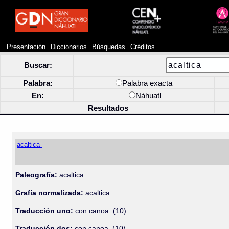
Presentación
Diccionarios
Búsquedas
Créditos
Buscar:
Palabra:
Palabra exacta
En:
Náhuatl
Resultados
acaltica
Paleografía:
acaltica
Grafía normalizada:
acaltica
Traducción uno:
con canoa. (10)
Traducción dos:
con canoa. (10)