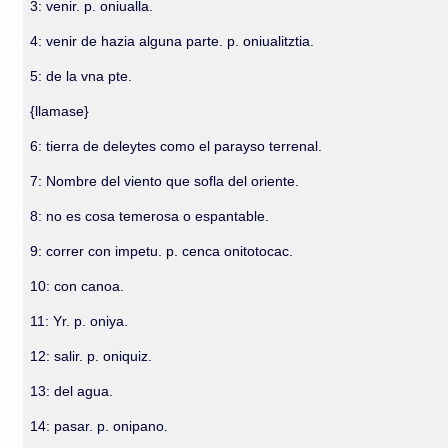
3: venir. p. oniualla.
4: venir de hazia alguna parte. p. oniualitztia.
5: de la vna pte.
{llamase}
6: tierra de deleytes como el parayso terrenal.
7: Nombre del viento que sofla del oriente.
8: no es cosa temerosa o espantable.
9: correr con impetu. p. cenca onitotocac.
10: con canoa.
11: Yr. p. oniya.
12: salir. p. oniquiz.
13: del agua.
14: pasar. p. onipano.