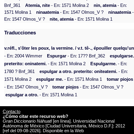
Bnf_361
Atemia, nite
- En: 1571 Molina 2
nin, atemia
- En:
1571 Molina 1
ninaatemia
- En: 1547 Olmos_V ?
ninaatemia
-
En: 1547 Olmos_V ?
nite, atemia
- En: 1571 Molina 1
Traducciones
v.réfl., s'ôter les poux, la vermine. / v.t. tê-., épouiller quelqu'un
- En: 2004 Wimmer
Espurgar
- En: 17?? Bnf_362
espulgarse
preterito: oninatemi.
- En: 1571 Molina 2
Espulgarme.
- En:
1780 ? Bnf_361
espulgar a otro. preterito: oniteatemi.
- En:
1571 Molina 2
espulgar me.
- En: 1571 Molina 1
tomar piojos
- En: 1547 Olmos_V ?
tomar piojos
- En: 1547 Olmos_V ?
espulgar a otro.
- En: 1571 Molina 1
Contacto
¿Cómo citar este recurso web?
Gran Diccionario Náhuatl
[en línea]. Universidad Nacional
Autónoma de México [Ciudad Universitaria, México D.F.]: 2012
[ref del 09-08-2026]. Disponible en la Web