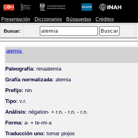
Presentación
Diccionarios
Búsquedas
Créditos
Buscar:
atemia
Paleografía:
ninaatemia
Grafía normalizada:
atemia
Prefijo:
nin
Tipo:
v.r.
Análisis:
négation- + r.n. - r.n. - r.n.
Forma:
a- + te-mi-a
Traducción uno:
tomar piojos