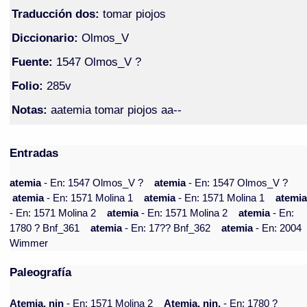
Traducción dos:
tomar piojos
Diccionario:
Olmos_V
Fuente:
1547 Olmos_V ?
Folio:
285v
Notas:
aatemia tomar piojos aa--
Entradas
atemia
- En: 1547 Olmos_V ?
atemia
- En: 1547 Olmos_V ?
atemia
- En: 1571 Molina 1
atemia
- En: 1571 Molina 1
atemi
- En: 1571 Molina 2
atemia
- En: 1571 Molina 2
atemia
- En:
1780 ? Bnf_361
atemia
- En: 17?? Bnf_362
atemia
- En: 2004
Wimmer
Paleografía
Atemia, nin
- En: 1571 Molina 2
Atemia, nin.
- En: 1780 ?