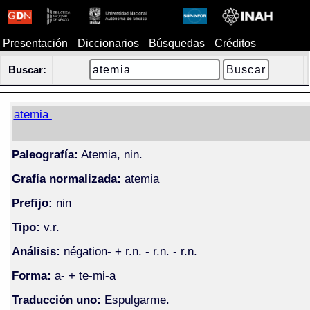
Presentación
Diccionarios
Búsquedas
Créditos
Buscar:
atemia
Paleografía:
Atemia, nin.
Grafía normalizada:
atemia
Prefijo:
nin
Tipo:
v.r.
Análisis:
négation- + r.n. - r.n. - r.n.
Forma:
a- + te-mi-a
Traducción uno:
Espulgarme.