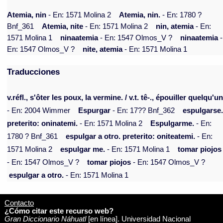
Atemia, nin
- En: 1571 Molina 2
Atemia, nin.
- En: 1780 ?
Bnf_361
Atemia, nite
- En: 1571 Molina 2
nin, atemia
- En:
1571 Molina 1
ninaatemia
- En: 1547 Olmos_V ?
ninaatemia
-
En: 1547 Olmos_V ?
nite, atemia
- En: 1571 Molina 1
Traducciones
v.réfl., s'ôter les poux, la vermine. / v.t. tê-., épouiller quelqu'un
- En: 2004 Wimmer
Espurgar
- En: 17?? Bnf_362
espulgarse
preterito: oninatemi.
- En: 1571 Molina 2
Espulgarme.
- En:
1780 ? Bnf_361
espulgar a otro. preterito: oniteatemi.
- En:
1571 Molina 2
espulgar me.
- En: 1571 Molina 1
tomar piojos
- En: 1547 Olmos_V ?
tomar piojos
- En: 1547 Olmos_V ?
espulgar a otro.
- En: 1571 Molina 1
Contacto
¿Cómo citar este recurso web?
Gran Diccionario Náhuatl
[en línea]. Universidad Nacional