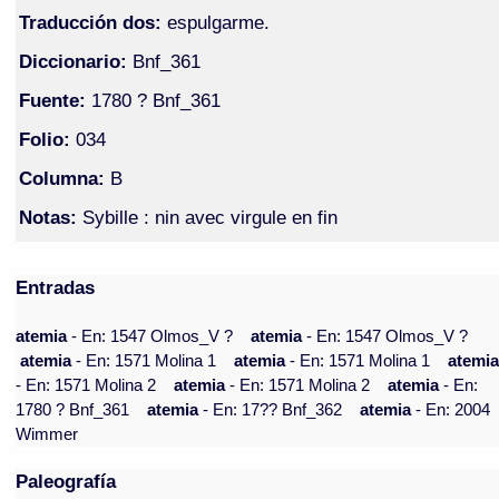
Traducción dos:
espulgarme.
Diccionario:
Bnf_361
Fuente:
1780 ? Bnf_361
Folio:
034
Columna:
B
Notas:
Sybille : nin avec virgule en fin
Entradas
atemia
- En: 1547 Olmos_V ?
atemia
- En: 1547 Olmos_V ?
atemia
- En: 1571 Molina 1
atemia
- En: 1571 Molina 1
atemi
- En: 1571 Molina 2
atemia
- En: 1571 Molina 2
atemia
- En:
1780 ? Bnf_361
atemia
- En: 17?? Bnf_362
atemia
- En: 2004
Wimmer
Paleografía