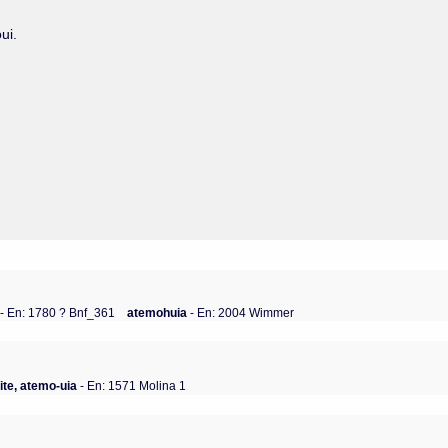
ui.
a
- En: 1780 ? Bnf_361
atemohuia
- En: 2004 Wimmer
ite, atemo-uia
- En: 1571 Molina 1