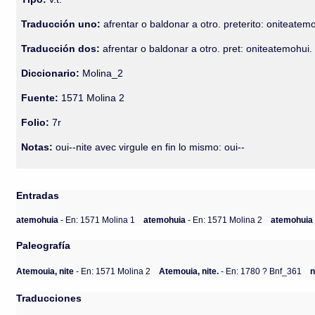
Traducción uno:
afrentar o baldonar a otro. preterito: oniteatemo
Traducción dos:
afrentar o baldonar a otro. pret: oniteatemohui.
Diccionario:
Molina_2
Fuente:
1571 Molina 2
Folio:
7r
Notas:
oui--nite avec virgule en fin lo mismo: oui--
Entradas
atemohuia
- En: 1571 Molina 1
atemohuia
- En: 1571 Molina 2
atemohui
Paleografía
Atemouia, nite
- En: 1571 Molina 2
Atemouia, nite.
- En: 1780 ? Bnf_361
n
Traducciones