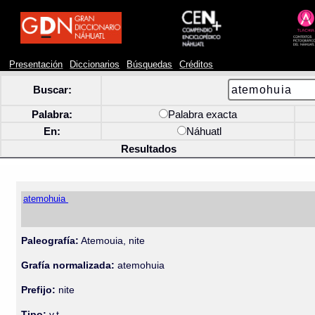
Presentación
Diccionarios
Búsquedas
Créditos
Buscar:
Palabra:
Palabra exacta
En:
Náhuatl
Resultados
atemohuia
Paleografía:
Atemouia, nite
Grafía normalizada:
atemohuia
Prefijo:
nite
Tipo:
v.t.