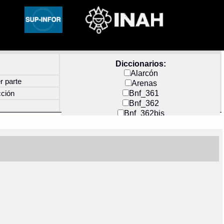
Diccionarios:
Alarcón
r parte
Arenas
Bnf_361
cción
Bnf_362
Bnf_362bis
Carochi
CF_INDEX
Clavijero
Cortés y Zedeño
Docs_México
Durán
Guerra
Mecayapan
Molina_1
Molina_2
Olmos_G