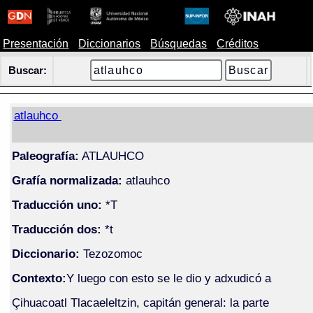
Presentación
Diccionarios
Búsquedas
Créditos
Buscar:
atlauhco
Paleografía:
ATLAUHCO
Grafía normalizada:
atlauhco
Traducción uno:
*T
Traducción dos:
*t
Diccionario:
Tezozomoc
Contexto:
Y luego con esto se le dio y adxudicó a
Çihuacoatl Tlacaeleltzin, capitán general: la parte