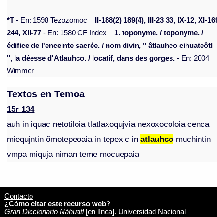
*T
- En: 1598 Tezozomoc
II-188(2) 189(4), III-23 33, IX-12, XI-16
244, XII-77
- En: 1580 CF Index
1. toponyme. / toponyme. /
édifice de l'enceinte sacrée. / nom divin, " âtlauhco cihuateôtl
", la déesse d'Atlauhco. / locatif, dans des gorges.
- En: 2004
Wimmer
Textos en Temoa
15r 134
auh in iquac netotiloia tlatlaxoqujvia nexoxocoloia cenca
miequjntin õmotepeoaia in tepexic in
atlauhco
muchintin
vmpa miquja niman teme mocuepaia
Contacto
¿Cómo citar este recurso web?
Gran Diccionario Náhuatl
[en línea]. Universidad Nacional