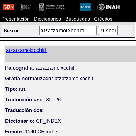
Presentación
Diccionarios
Búsquedas
Créditos
Buscar:
atzatzamolxochitl
Paleografía:
atzatzamolxochitl
Grafía normalizada:
atzatzamolxochitl
Tipo:
r.n.
Traducción uno:
XI-126
Traducción dos:
Diccionario:
CF_INDEX
Fuente:
1580 CF Index