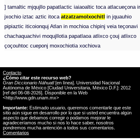
] tamaltic mjqujllo papatlactic iaiaoaltic toca atlacueçona i
jxochio iztac aztic itoca
atzatzamolxochitl
in jquauhio
pipiaztic iticoionquj Atlan in mochioa chipinj veia teçonavi
chachaquachivi moqujllotia papatlaoa atlixco çouj atlixco
çoçouhtoc cueponj moxochiotia xochiova
Contacto
¿Cómo citar este recurso web?
Gran Diccionario Náhuatl
[en línea]. Universidad Nacional
Autónoma de México [Ciudad Universitaria, México D.F.]: 2012
[ref del 06-08-2026]. Disponible en la Web
<http://www.gdn.unam.mx>
Importante:
Estimado usuario, queremos comentarle que este
sitio aún sigue en desarrollo por lo que si usted encuentra algún
aspecto que debamos corregir o podamos mejorar le
agradeceríamos mucho si nos lo hace saber, nosotros
pondremos mucha antención a todos sus comentarios.
Comentarios