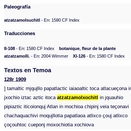
Paleografía
atzatzamolsuchitl
- En: 1580 CF Index
Traducciones
II-108
- En: 1580 CF Index
botanique, fleur de la plante
atzatzamolli.
- En: 2004 Wimmer
XI-126
- En: 1580 CF Index
Textos en Temoa
128r 1909
] tamaltic mjqujllo papatlactic iaiaoaltic toca atlacueçona i
jxochio iztac aztic itoca
atzatzamolxochitl
in jquauhio
pipiaztic iticoionquj Atlan in mochioa chipinj veia teçonavi
chachaquachivi moqujllotia papatlaoa atlixco çouj atlixco
çoçouhtoc cueponj moxochiotia xochiova