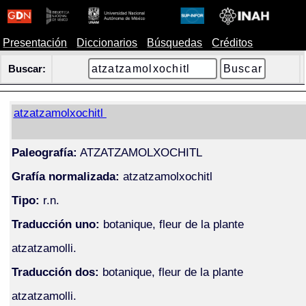
Presentación
Diccionarios
Búsquedas
Créditos
Buscar:
atzatzamolxochitl
Paleografía:
ATZATZAMOLXOCHITL
Grafía normalizada:
atzatzamolxochitl
Tipo:
r.n.
Traducción uno:
botanique, fleur de la plante
atzatzamolli.
Traducción dos:
botanique, fleur de la plante
atzatzamolli.