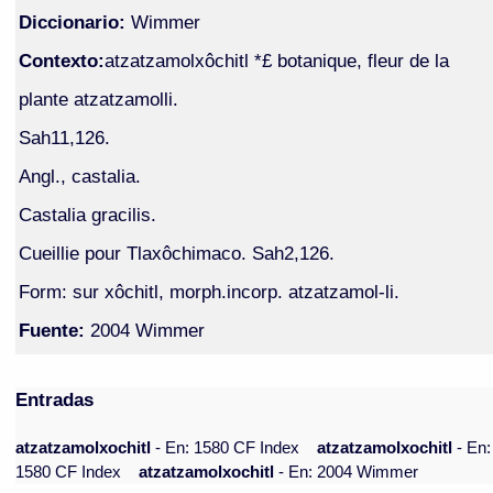
Diccionario:
Wimmer
Contexto:
atzatzamolxôchitl *£ botanique, fleur de la
plante atzatzamolli.
Sah11,126.
Angl., castalia.
Castalia gracilis.
Cueillie pour Tlaxôchimaco. Sah2,126.
Form: sur xôchitl, morph.incorp. atzatzamol-li.
Fuente:
2004 Wimmer
Entradas
atzatzamolxochitl
- En: 1580 CF Index
atzatzamolxochitl
- En:
1580 CF Index
atzatzamolxochitl
- En: 2004 Wimmer