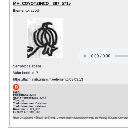
MH: COYOTZINCO - 387_571v
Elemento:
ayotli
Sentido: calabaza
Valor fonético: ?
https://tlachia.iib.unam.mx/elemento/03.03.13
ayotli
Paleografía:
ayotli
Grafía normalizada:
ayotli
Tipo:
r.n.
Traducción uno:
Calabaza
Traducción dos:
calabaza
Diccionario:
Bnf_362
Fuente:
17?? Bnf_362
Gran Diccionario Náhuatl [en línea]. Universidad Nacional Autónoma de México [Ciudad Univers