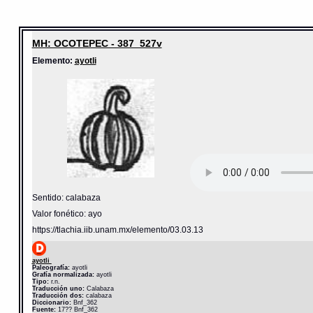
MH: OCOTEPEC - 387_527v
Elemento:
ayotli
Sentido: calabaza
Valor fonético: ayo
https://tlachia.iib.unam.mx/elemento/03.03.13
ayotli
Paleografía:
ayotli
Grafía normalizada:
ayotli
Tipo:
r.n.
Traducción uno:
Calabaza
Traducción dos:
calabaza
Diccionario:
Bnf_362
Fuente:
17?? Bnf_362