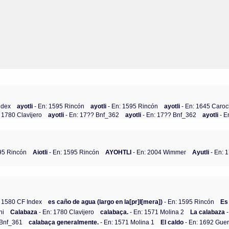
ndex
ayotli
- En: 1595 Rincón
ayotli
- En: 1595 Rincón
ayotli
- En: 1645 Caroc
: 1780 Clavijero
ayotli
- En: 17?? Bnf_362
ayotli
- En: 17?? Bnf_362
ayotli
- E
95 Rincón
Aiotli
- En: 1595 Rincón
AYOHTLI
- En: 2004 Wimmer
Ayutli
- En: 
: 1580 CF Index
es caño de agua (largo en la[pr]I[mera])
- En: 1595 Rincón
Es
hi
Calabaza
- En: 1780 Clavijero
calabaça.
- En: 1571 Molina 2
La calabaza
-
 Bnf_361
calabaça generalmente.
- En: 1571 Molina 1
El caldo
- En: 1692 Guer