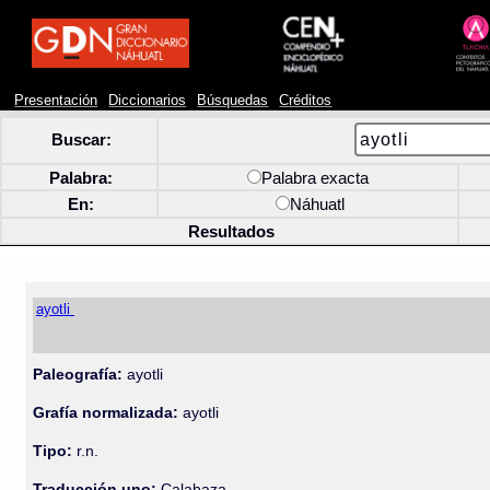
Presentación
Diccionarios
Búsquedas
Créditos
Buscar:
Palabra:
Palabra exacta
En:
Náhuatl
Resultados
ayotli
Paleografía:
ayotli
Grafía normalizada:
ayotli
Tipo:
r.n.
Traducción uno:
Calabaza