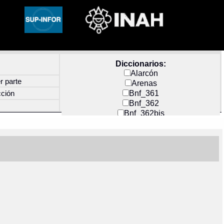
Diccionarios:
Alarcón
r parte
Arenas
Bnf_361
cción
Bnf_362
Bnf_362bis
Carochi
CF_INDEX
Clavijero
Cortés y Zedeño
Docs_México
Durán
Guerra
Mecayapan
Molina_1
Molina_2
Olmos_G