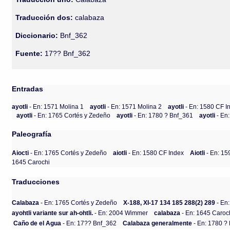
Traducción dos:
calabaza
Diccionario:
Bnf_362
Fuente:
17?? Bnf_362
Entradas
ayotli
- En: 1571 Molina 1
ayotli
- En: 1571 Molina 2
ayotli
- En: 1580 CF I
ayotli
- En: 1765 Cortés y Zedeño
ayotli
- En: 1780 ? Bnf_361
ayotli
- En
Paleografía
Aiocti
- En: 1765 Cortés y Zedeño
aiotli
- En: 1580 CF Index
Aiotli
- En: 15
1645 Carochi
Traducciones
Calabaza
- En: 1765 Cortés y Zedeño
X-188, XI-17 134 185 288(2) 289
- En
ayohtli variante sur ah-ohtli.
- En: 2004 Wimmer
calabaza
- En: 1645 Caroc
Caño de el Agua
- En: 17?? Bnf_362
Calabaza generalmente
- En: 1780 ?