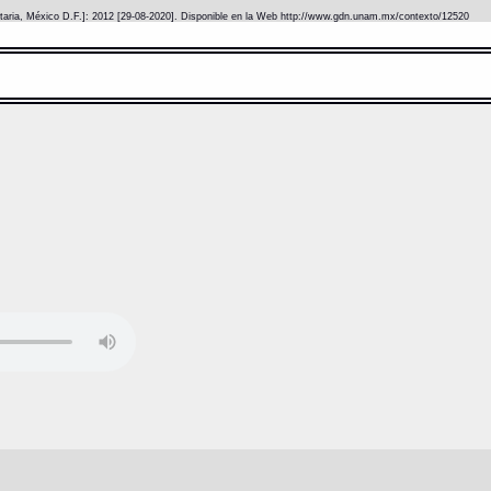
itaria, México D.F.]: 2012 [29-08-2020]. Disponible en la Web http://www.gdn.unam.mx/contexto/12520