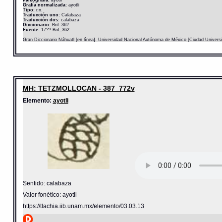
Grafía normalizada:
ayotli
Tipo:
r.n.
Traducción uno:
Calabaza
Traducción dos:
calabaza
Diccionario:
Bnf_362
Fuente:
17?? Bnf_362
Gran Diccionario Náhuatl [en línea]. Universidad Nacional Autónoma de México [Ciudad Univers
MH: TETZMOLLOCAN - 387_772v
Elemento:
ayotli
Sentido: calabaza
Valor fonético: ayotli
https://tlachia.iib.unam.mx/elemento/03.03.13