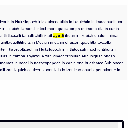
ticauh in Huitzilopoch inic quincaquiltia in ixquichtin in imacehualhuan
z in ixquich tlamantli intechmonequi ca ompa quimoncuilia in canin
 tlaxcalli tamalli chilli iztatl
ayotli
ihuan in ixquich qualoni niman
intlaqualtitihuitz in Mecitin in canin ohuican quauhtlâ texcallâ
te _ tlayecolticauh in Huitzilopoch in intlatocauh mochiuhtihuitz in
litiaz in campa anyazque zan xinechitztihuian Auh iniquac oncan
n nomomoz in nocal in nozacapepech in canin one huaticatca Auh oncan
olli zan ixquich ce ticentzonquixtia in izquican ohualtepeuhtiaque in