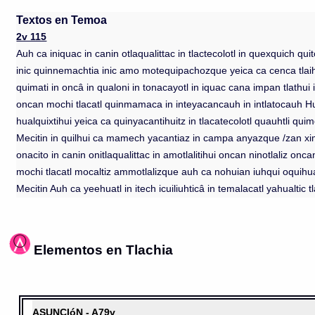
Textos en Temoa
2v 115
Auh ca iniquac in canin otlaqualittac in tlactecolotl in quexquich qui
inic quinnemachtia inic amo motequipachozque yeica ca cenca tlaihi
quimati in oncâ in qualoni in tonacayotl in iquac cana impan tlathui in
oncan mochi tlacatl quinmamaca in inteyacancauh in intlatocauh Huitz
hualquixtihui yeica ca quinyacantihuitz in tlacatecolotl quauhtli qui
Mecitin in quilhui ca mamech yacantiaz in campa anyazque /zan xim
onacito in canin onitlaqualittac in amotlalitihui oncan ninotlaliz
mochi tlacatl mocaltiz ammotlalizque auh ca nohuian iuhqui oquihual 
Mecitin Auh ca yeehuatl in itech icuiliuhticâ in temalacatl yahualtic
Elementos en Tlachia
ASUNCIóN - A79v