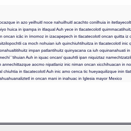
tocazque in azo yeilhuitl noce nahuilhuitl acachto conilhuia in itetlayecol
yo huica in ipampa in itlaqual Auh yece in tlacatecolotl quimmacatihuit
 oncan icâc in ímomoz in izacapepech in tlacatecolotl oncan quitta iz cintli
ilopochtli ca moch nohuian iuh quinchiuhtihuitza in tlacatecolotl inic qu
monahualtitihuitz impan patlantihuitz quinyacana ca iuh oquinanahuati in i
echi¨¨tihuian Auh in iquac oncan/ quauhtli ipan niquiztaz namechtzatzi
 oncan annechittazque aocmo nipatlaniz inic niman oncan xicchihuacan i
chiuhtia in tlacatecolotl Auh inic amo cenca tic hueyaquilizque inin tlat
 tlahuahuanaliztetl in oncan mani in inahuac in Iglesia mayor Mexico