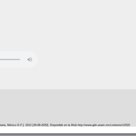
itaria, México D.F.]: 2012 [29-08-2020]. Disponible en la Web http://www.gdn.unam.mx/contexto/12520