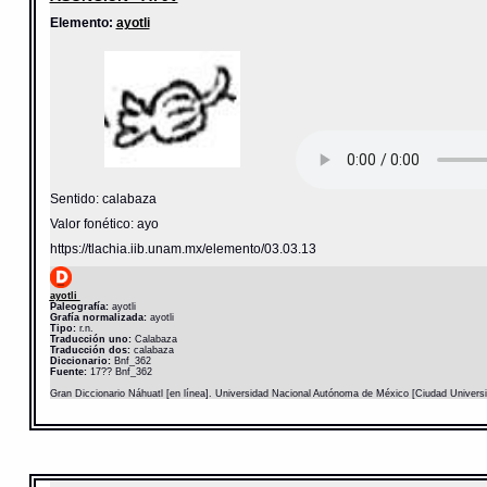
Elemento:
ayotli
Sentido: calabaza
Valor fonético: ayo
https://tlachia.iib.unam.mx/elemento/03.03.13
ayotli
Paleografía:
ayotli
Grafía normalizada:
ayotli
Tipo:
r.n.
Traducción uno:
Calabaza
Traducción dos:
calabaza
Diccionario:
Bnf_362
Fuente:
17?? Bnf_362
Gran Diccionario Náhuatl [en línea]. Universidad Nacional Autónoma de México [Ciudad Univers