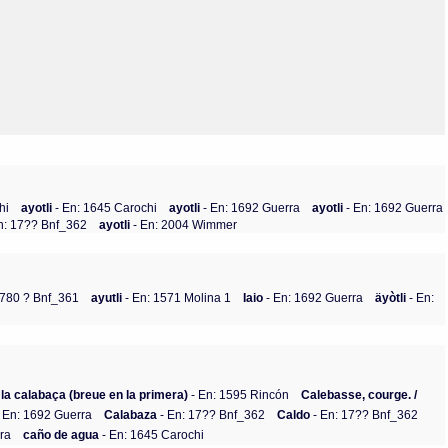
Olmos_V
Paredes
Rincón
Sahagún Escolio
Tezozomoc
Tzinacapan
Wimmer
hi
ayotli
- En: 1645 Carochi
ayotli
- En: 1692 Guerra
ayotli
- En: 1692 Guerra
n: 17?? Bnf_362
ayotli
- En: 2004 Wimmer
1780 ? Bnf_361
ayutli
- En: 1571 Molina 1
Iaio
- En: 1692 Guerra
äyòtli
- En:
 la calabaça (breue en la primera)
- En: 1595 Rincón
Calebasse, courge. /
 En: 1692 Guerra
Calabaza
- En: 17?? Bnf_362
Caldo
- En: 17?? Bnf_362
ra
caño de agua
- En: 1645 Carochi