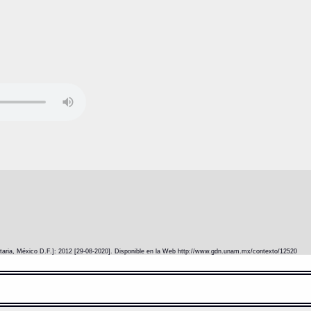
itaria, México D.F.]: 2012 [29-08-2020]. Disponible en la Web http://www.gdn.unam.mx/contexto/12520