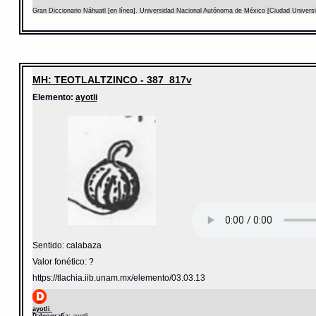
Gran Diccionario Náhuatl [en línea]. Universidad Nacional Autónoma de México [Ciudad Univers
MH: TEOTLALTZINCO - 387_817v
Elemento:
ayotli
Sentido: calabaza
Valor fonético: ?
https://tlachia.iib.unam.mx/elemento/03.03.13
ayotli
Paleografía:
ayotli