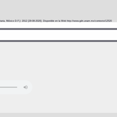
itaria, México D.F.]: 2012 [29-08-2020]. Disponible en la Web http://www.gdn.unam.mx/contexto/12520