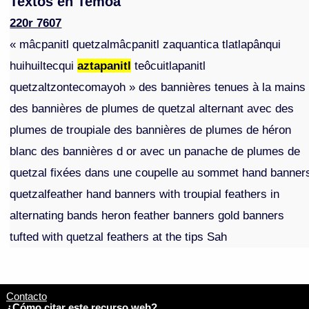
Textos en Temoa
220r 7607
« mâcpanitl quetzalmâcpanitl zaquantica tlatlapânqui
huihuiltecqui
aztapanitl
teôcuitlapanitl
quetzaltzontecomayoh » des bannières tenues à la mains
des bannières de plumes de quetzal alternant avec des
plumes de troupiale des bannières de plumes de héron
blanc des bannières d or avec un panache de plumes de
quetzal fixées dans une coupelle au sommet hand banner
quetzalfeather hand banners with troupial feathers in
alternating bands heron feather banners gold banners
tufted with quetzal feathers at the tips Sah
Contacto
¿Cómo citar este recurso web?