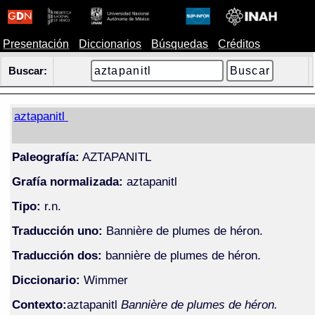
Presentación
Diccionarios
Búsquedas
Créditos
Buscar:
aztapanitl
Paleografía:
AZTAPANITL
Grafía normalizada:
aztapanitl
Tipo:
r.n.
Traducción uno:
Bannière de plumes de héron.
Traducción dos:
bannière de plumes de héron.
Diccionario:
Wimmer
Contexto:
aztapanitl
Bannière de plumes de héron.