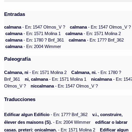
Entradas
calmana
- En: 1547 Olmos_V ?
calmana
- En: 1547 Olmos_V ?
calmana
- En: 1571 Molina 1
calmana
- En: 1571 Molina 2
calmana
- En: 1780 ? Bnf_361
calmana
- En: 17?? Bnf_362
calmana
- En: 2004 Wimmer
Paleografía
Calmana, ni
- En: 1571 Molina 2
Calmana, ni.
- En: 1780 ?
Bnf_361
ni, calmana
- En: 1571 Molina 1
nicalmana
- En: 154
Olmos_V ?
niccalmana
- En: 1547 Olmos_V ?
Traducciones
Edificar algun Edificio
- En: 17?? Bnf_362
v.i., construire,
élever des maisons (S).
- En: 2004 Wimmer
edificar o labrar
casas. preteri: onicalman.
- En: 1571 Molina 2
Edificar algun