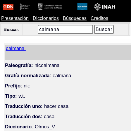
Presentación
Diccionarios
Búsquedas
Créditos
Buscar:
calmana
Paleografía:
niccalmana
Grafía normalizada:
calmana
Prefijo:
nic
Tipo:
v.t.
Traducción uno:
hacer casa
Traducción dos:
casa
Diccionario:
Olmos_V