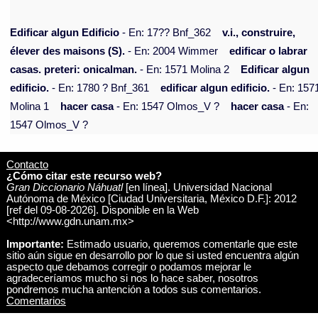
Edificar algun Edificio
- En: 17?? Bnf_362
v.i., construire,
élever des maisons (S).
- En: 2004 Wimmer
edificar o labrar
casas. preteri: onicalman.
- En: 1571 Molina 2
Edificar algun
edificio.
- En: 1780 ? Bnf_361
edificar algun edificio.
- En: 157
Molina 1
hacer casa
- En: 1547 Olmos_V ?
hacer casa
- En:
1547 Olmos_V ?
Contacto
¿Cómo citar este recurso web?
Gran Diccionario Náhuatl
[en línea]. Universidad Nacional
Autónoma de México [Ciudad Universitaria, México D.F.]: 2012
[ref del 09-08-2026]. Disponible en la Web
<http://www.gdn.unam.mx>
Importante:
Estimado usuario, queremos comentarle que este
sitio aún sigue en desarrollo por lo que si usted encuentra algún
aspecto que debamos corregir o podamos mejorar le
agradeceríamos mucho si nos lo hace saber, nosotros
pondremos mucha antención a todos sus comentarios.
Comentarios