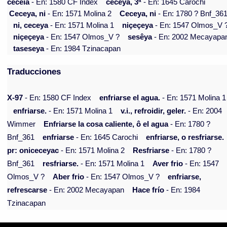
ceceia
- En: 1580 CF Index
cécëya, 3ª
- En: 1645 Carochi
Ceceya, ni
- En: 1571 Molina 2
Ceceya, ni
- En: 1780 ? Bnf_36
ni, ceceya
- En: 1571 Molina 1
niçeçeya
- En: 1547 Olmos_V 
niçeçeya
- En: 1547 Olmos_V ?
sesêya
- En: 2002 Mecayapa
taseseya
- En: 1984 Tzinacapan
Traducciones
X-97
- En: 1580 CF Index
enfriarse el agua.
- En: 1571 Molina 1
enfriarse.
- En: 1571 Molina 1
v.i., refroidir, geler.
- En: 2004
Wimmer
Enfriarse la cosa caliente, ô el agua
- En: 1780 ?
Bnf_361
enfriarse
- En: 1645 Carochi
enfriarse, o resfriarse.
pr: oniceceyac
- En: 1571 Molina 2
Resfriarse
- En: 1780 ?
Bnf_361
resfriarse.
- En: 1571 Molina 1
Aver frio
- En: 1547
Olmos_V ?
Aber frio
- En: 1547 Olmos_V ?
enfriarse,
refrescarse
- En: 2002 Mecayapan
Hace frío
- En: 1984
Tzinacapan