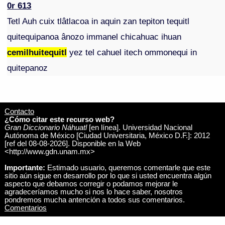
0r 613
Tetl Auh cuix tlâtlacoa in aquin zan tepiton tequitl
quitequipanoa ânozo immanel chicahuac ihuan
cemilhuitequitl
yez tel cahuel itech ommonequi in
quitepanoz
Contacto
¿Cómo citar este recurso web?
Gran Diccionario Náhuatl
[en línea]. Universidad Nacional
Autónoma de México [Ciudad Universitaria, México D.F.]: 2012
[ref del 08-08-2026]. Disponible en la Web
<http://www.gdn.unam.mx>
Importante:
Estimado usuario, queremos comentarle que este
sitio aún sigue en desarrollo por lo que si usted encuentra algún
aspecto que debamos corregir o podamos mejorar le
agradeceríamos mucho si nos lo hace saber, nosotros
pondremos mucha antención a todos sus comentarios.
Comentarios