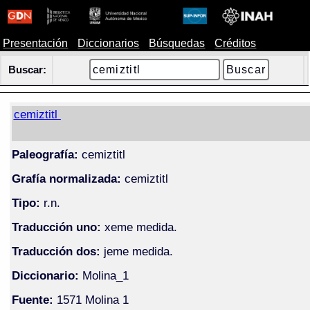
Presentación
Diccionarios
Búsquedas
Créditos
Buscar:
cemiztitl
Paleografía:
cemiztitl
Grafía normalizada:
cemiztitl
Tipo:
r.n.
Traducción uno:
xeme medida.
Traducción dos:
jeme medida.
Diccionario:
Molina_1
Fuente:
1571 Molina 1