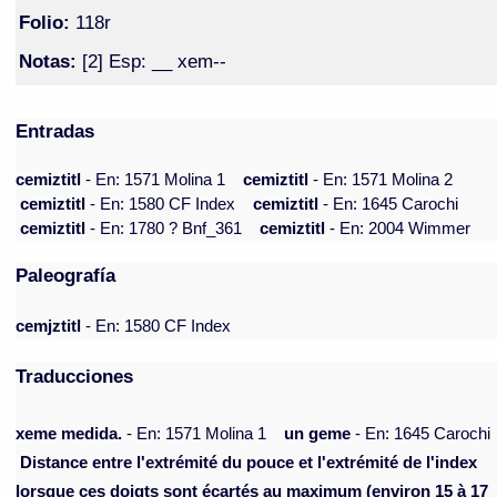
Folio:
118r
Notas:
[2] Esp: __ xem--
Entradas
cemiztitl
- En: 1571 Molina 1
cemiztitl
- En: 1571 Molina 2
cemiztitl
- En: 1580 CF Index
cemiztitl
- En: 1645 Carochi
cemiztitl
- En: 1780 ? Bnf_361
cemiztitl
- En: 2004 Wimmer
Paleografía
cemjztitl
- En: 1580 CF Index
Traducciones
xeme medida.
- En: 1571 Molina 1
un geme
- En: 1645 Carochi
Distance entre l'extrémité du pouce et l'extrémité de l'index
lorsque ces doigts sont écartés au maximum (environ 15 à 17