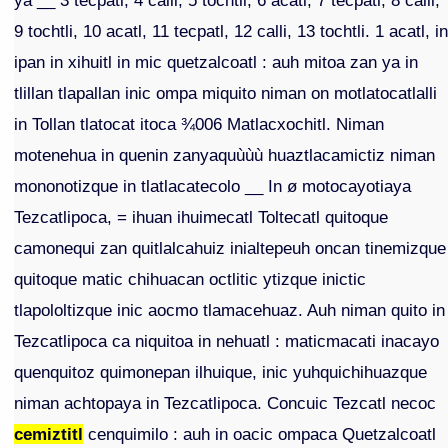
ya __ 3 tecpatl, 4 calli, 5 tochtli, 6 acatl, 7 tecpatl, 8 calli,
9 tochtli, 10 acatl, 11 tecpatl, 12 calli, 13 tochtli. 1 acatl, i
ipan in xihuitl in mic quetzalcoatl : auh mitoa zan ya in
tlillan tlapallan inic ompa miquito niman on motlatocatlalli
in Tollan tlatocat itoca ¾006 Matlacxochitl. Niman
motenehua in quenin zanyaquùùù huaztlacamictiz niman
mononotizque in tlatlacatecolo __ In ø motocayotiaya
Tezcatlipoca, = ihuan ihuimecatl Toltecatl quitoque
camonequi zan quitlalcahuiz inialtepeuh oncan tinemizque
quitoque matic chihuacan octlitic ytizque inictic
tlapololtizque inic aocmo tlamacehuaz. Auh niman quito in
Tezcatlipoca ca niquitoa in nehuatl : maticmacati inacayo
quenquitoz quimonepan ilhuique, inic yuhquichihuazque
niman achtopaya in Tezcatlipoca. Concuic Tezcatl necoc
cemiztitl
cenquimilo : auh in oacic ompaca Quetzalcoatl