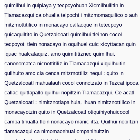
quimilhui in quipiaya y tecpoyohuan Xicmilhuilitin in
Tlamacazqui ca ohualla telpochtli mitzmomaquilico ø auh
mitzmottitilico in monacayo callacque in tetecpoyo
quicaquiltito in Quetzalcoatl quimilhui tleinon cocol
tecpoyotl tlein nonacayo in oquihuel cuic xicyttacan quin
iquac hualcalaquiz, amo quimititiznec quimilhui,
canonomatca nicnottitiliz in Tlamacazqui xiquilhuitin
quilhuito amo cia cenca mitzmottiliz nequi : quito in
Quetzalcoatl mahualauh cocol connotzato in Tezcatlipoca,
callac quitlapallo quilhui nopiltzin Tlamacazqui. Ce acatl
Quetzalcoatl : nimitznotlapalhuia, ihuan nimitznottilico in
monacayotzin quito in Quetzalcoatl otiquihiyohuicocol
campa tihualla tlein nonacayo manic itta. Quilhui nopiltzin
tlamacazqui ca nimomacehual ompanihuitzin