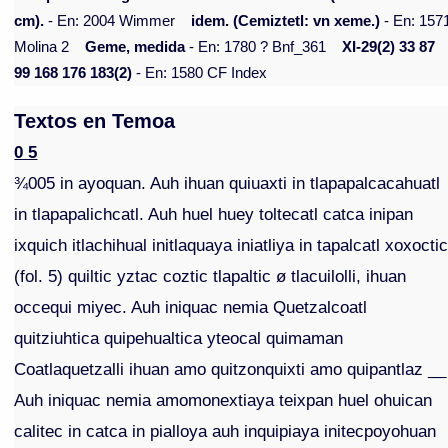
cm).
- En: 2004 Wimmer
idem. (Cemiztetl: vn xeme.)
- En: 157
Molina 2
Geme, medida
- En: 1780 ? Bnf_361
XI-29(2) 33 87
99 168 176 183(2)
- En: 1580 CF Index
Textos en Temoa
0 5
¾005 in ayoquan. Auh ihuan quiuaxti in tlapapalcacahuatl
in tlapapalichcatl. Auh huel huey toltecatl catca inipan
ixquich itlachihual initlaquaya iniatliya in tapalcatl xoxocti
(fol. 5) quiltic yztac coztic tlapaltic ø tlacuilolli, ihuan
occequi miyec. Auh iniquac nemia Quetzalcoatl
quitziuhtica quipehualtica yteocal quimaman
Coatlaquetzalli ihuan amo quitzonquixti amo quipantlaz __
Auh iniquac nemia amomonextiaya teixpan huel ohuican
calitec in catca in pialloya auh inquipiaya initecpoyohuan