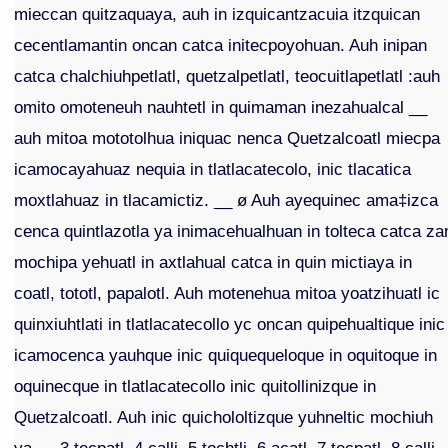
mieccan quitzaquaya, auh in izquicantzacuia itzquican
cecentlamantin oncan catca initecpoyohuan. Auh inipan
catca chalchiuhpetlatl, quetzalpetlatl, teocuitlapetlatl :auh
omito omoteneuh nauhtetl in quimaman inezahualcal __
auh mitoa mototolhua iniquac nenca Quetzalcoatl miecpa
icamocayahuaz nequia in tlatlacatecolo, inic tlacatica
moxtlahuaz in tlacamictiz. __ ø Auh ayequinec ama‡izca
cenca quintlazotla ya inimacehualhuan in tolteca catca za
mochipa yehuatl in axtlahual catca in quin mictiaya in
coatl, tototl, papalotl. Auh motenehua mitoa yoatzihuatl ic
quinxiuhtlati in tlatlacatecollo yc oncan quipehualtique inic
icamocenca yauhque inic quiquequeloque in oquitoque in
oquinecque in tlatlacatecollo inic quitollinizque in
Quetzalcoatl. Auh inic quichololtizque yuhneltic mochiuh