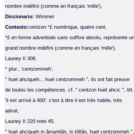
nombre indéfini (comme en français 'mille').
Diccionario:
Wimmer
Contexto:
centzon *£ numérique, quatre cent.
*£ en forme adverbiale sans suffixe absolu, représente u
grand nombre indéfini (comme en français 'mille').
Launey II 308.
* plur., 'centzommeh'.
" huel ahciqueh... huel centzommeh ", ils ont fait preuve
de toutes les compétences. cf. " centzon huel ahcic ", litt.
'il est arrivé à 400'. c'est à dire il est très habile, très
adroit.
Launey II 220 note 45.
" huel ahciqueh in âmantlân, in tôllân, huel centzommeh ",