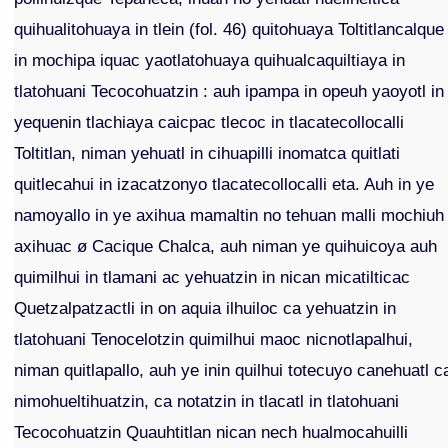
quihualitohuaya in tlein (fol. 46) quitohuaya Toltitlancalque
in mochipa iquac yaotlatohuaya quihualcaquiltiaya in
tlatohuani Tecocohuatzin : auh ipampa in opeuh yaoyotl in
yequenin tlachiaya caicpac tlecoc in tlacatecollocalli
Toltitlan, niman yehuatl in cihuapilli inomatca quitlati
quitlecahui in izacatzonyo tlacatecollocalli eta. Auh in ye
namoyallo in ye axihua mamaltin no tehuan malli mochiuh
axihuac ø Cacique Chalca, auh niman ye quihuicoya auh
quimilhui in tlamani ac yehuatzin in nican micatilticac
Quetzalpatzactli in on aquia ilhuiloc ca yehuatzin in
tlatohuani Tenocelotzin quimilhui maoc nicnotlapalhui,
niman quitlapallo, auh ye inin quilhui totecuyo canehuatl c
nimohueltihuatzin, ca notatzin in tlacatl in tlatohuani
Tecocohuatzin Quauhtitlan nican nech hualmocahuilli