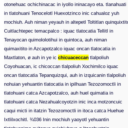
otonehuac ochichinacac in iyollo ininacayo eta. tlanahuati
in tlatohuani Tenocelotl Huexotzinco inic cahualoz yuh
mochiuh. Auh niman yeyauh in altepetl Toltitlan quinquixtit
Cuitlachtepec temacpalco : iquac tlatocatia Tellitl in
Tenayocan quimololotihui in quintoca, auh niman
quimaxitito in Azcapotzalco iquac oncan tlatocatia in
Maxtlaton, ø auh in ye ic
chicuaceccan
tlalpoliuh
Coyohuacan, ic chicoccan tlalpoliuh Xochimilco iquac
oncan tlatocatia Tepanquizqui, auh in izquicanin tlalpoliuh
nohuian yehuantin tlatocatia in ipilhuan Tezozomoctli in
tlatohuani catca Azcapotzalco, auh huel quimatia in
tlatohuani catca Nezahualcoyotzin inic inca motzoncuic
caqui micti in itatzin Tezozomoctli in itoca catca Huehue
Ixtlilxochitl. ¾036 Inin mochiuh yaoyotl yehuantin