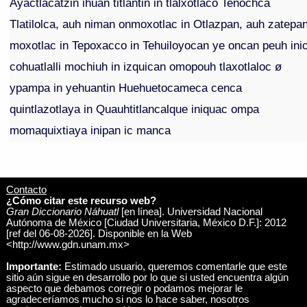
Ayactlacatzin ihuan titlantin in tlalxotlaco Tenochca
Tlatilolca, auh niman onmoxotlac in Otlazpan, auh zatepa
moxotlac in Tepoxacco in Tehuiloyocan ye oncan peuh ini
cohuatlalli mochiuh in izquican omopouh tlaxotlaloc ø
ypampa in yehuantin Huehuetocameca cenca
quintlazotlaya in Quauhtitlancalque iniquac ompa
momaquixtiaya inipan ic manca
Contacto
¿Cómo citar este recurso web?
Gran Diccionario Náhuatl
[en línea]. Universidad Nacional
Autónoma de México [Ciudad Universitaria, México D.F.]: 2012
[ref del 06-08-2026]. Disponible en la Web
<http://www.gdn.unam.mx>
Importante:
Estimado usuario, queremos comentarle que este
sitio aún sigue en desarrollo por lo que si usted encuentra algún
aspecto que debamos corregir o podamos mejorar le
agradeceríamos mucho si nos lo hace saber, nosotros