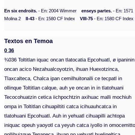
En six endroits.
- En: 2004 Wimmer
enseys partes.
- En: 1571
Molina 2
II-43
- En: 1580 CF Index
VIII-75
- En: 1580 CF Index
Textos en Temoa
0 36
¾036 Toltitlan iquac oncan tlatocatia Epcohuatl, ø ipaninin
oncan acico Nezahualcoyotzin, ihuan Huexotzinca,
Tlaxcalteca, Chalca ipan cemilhuitonalli ce tecpatl in
ollinque Toltitlan calque, auh ye oncan in in tlatohuani
Tecocohuatzin cetica iichpochtzin axihuac malli mochiuh
ompa in Toltitlan cihuapiltiti catca icihuauhcatca in
tlatohuani Epcohuatl. Auh in yehuatl cihuapilli achtopa
iniquac opeuh yaoyotl ca yeyuh catca iyollo in omocemitt
pollihuizque Tepaneca, ihuan no yehuatl huelineltica