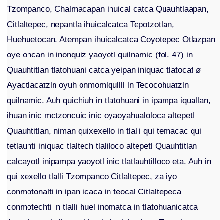
Tzompanco, Chalmacapan ihuical catca Quauhtlaapan,
Citlaltepec, nepantla ihuicalcatca Tepotzotlan,
Huehuetocan. Atempan ihuicalcatca Coyotepec Otlazpan
oye oncan in inonquiz yaoyotl quilnamic (fol. 47) in
Quauhtitlan tlatohuani catca yeipan iniquac tlatocat ø
Ayactlacatzin oyuh onmomiquilli in Tecocohuatzin
quilnamic. Auh quichiuh in tlatohuani in ipampa iquallan,
ihuan inic motzoncuic inic oyaoyahualoloca altepetl
Quauhtitlan, niman quixexello in tlalli qui temacac qui
tetlauhti iniquac tlaltech tlaliloco altepetl Quauhtitlan
calcayotl inipampa yaoyotl inic tlatlauhtilloco eta. Auh in
qui xexello tlalli Tzompanco Citlaltepec, za iyo
conmotonalti in ipan icaca in teocal Citlaltepeca
conmotechti in tlalli huel inomatca in tlatohuanicatca