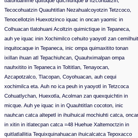
tlatohuanime quitoque quichiuhque ø Itzcohuatzin,
Tecocohuatzin Quauhtitlan Nezahualcoyotzin Tetzcoco,
Tenocellotzin Huexotzinco iquac in oncan yaomic in
Colhuacan tlatohuani Acoltzin quimictique in Tepaneca,
auh ye iquac inin Xochimilco cehuito yaoyotl zan cemilhuit
inquitocaque in Tepaneca, inic ompa quimaxitito tonan
ixillan ihuan atl Tepachiuhcan, Quauhximalpan ompa
nauhxitito in Tepaneca in Toltitlan, Tenayocan,
Azcapotzalco, Tlacopan, Coyohuacan, auh cequi
xochimilca eta. Auh no ica peuh in yaoyotl in Tetzcoca
Cohuatlychan, Huexotla, Acolman zan quexquichtin in
micque. Auh ye iquac in in Quauhtitlan cocoton, inic
nauhcan catca altepetl in ihuihuical mochiuhti catca, onca
in xitin in itlatecpan catca =48 Huehue Xaltemoctzin in
quitlatlallitia Tequixquinahuacan ihuicalcatca Tepoxacco