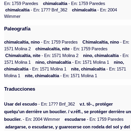
En: 1759 Paredes
chimalcaltia
- En: 1759 Paredes
chimalcaltia
- En: 17?? Bnf_362
chimalcaltia
- En: 2004
Wimmer
Paleografía
chimalcaltia, nino
- En: 1759 Paredes
Chimalcaltia, nino
- En:
1571 Molina 2
chimalcaltia, nite
- En: 1759 Paredes
Chimalcaltia, nite
- En: 1571 Molina 2
nino, chimalcaltia
- En:
1571 Molina 1
nino, chimalcaltia
- En: 1571 Molina 1
nino,
chimalcaltia
- En: 1571 Molina 1
nite, chimalcaltia
- En: 1571
Molina 1
nite, chimalcaltia
- En: 1571 Molina 1
Traducciones
Usar del escudo
- En: 17?? Bnf_362
v.t. tê-., protéger
quelqu'un derrière un bouclier. / v.réfl., se protéger derrière u
bouclier.
- En: 2004 Wimmer
escudarse
- En: 1759 Paredes
adargarse, o escudarse, y guarecerse con rodela del sol y del