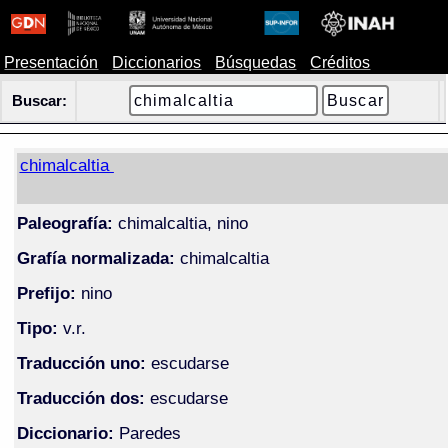
Presentación
Diccionarios
Búsquedas
Créditos
Buscar:
chimalcaltia
Paleografía:
chimalcaltia, nino
Grafía normalizada:
chimalcaltia
Prefijo:
nino
Tipo:
v.r.
Traducción uno:
escudarse
Traducción dos:
escudarse
Diccionario:
Paredes