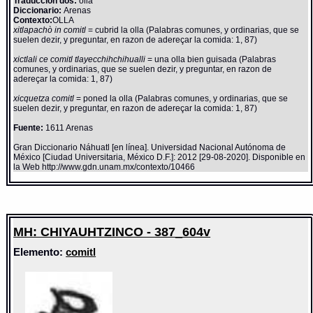
Traducción dos:
olla
Diccionario:
Arenas
Contexto:
OLLA
xitlapachò in comitl
= cubrid la olla (Palabras comunes, y ordinarias, que se
suelen dezir, y preguntar, en razon de adereçar la comida: 1, 87)
xictlali ce comitl tlayecchihchihualli
= una olla bien guisada (Palabras
comunes, y ordinarias, que se suelen dezir, y preguntar, en razon de
adereçar la comida: 1, 87)
xicquetza comitl
= poned la olla (Palabras comunes, y ordinarias, que se
suelen dezir, y preguntar, en razon de adereçar la comida: 1, 87)
Fuente:
1611 Arenas
Gran Diccionario Náhuatl [en línea]. Universidad Nacional Autónoma de
México [Ciudad Universitaria, México D.F.]: 2012 [29-08-2020]. Disponible en
la Web http://www.gdn.unam.mx/contexto/10466
MH: CHIYAUHTZINCO - 387_604v
Elemento:
comitl