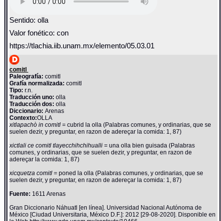
Sentido: olla
Valor fonético: con
https://tlachia.iib.unam.mx/elemento/05.03.01
comitl
Paleografía:
comitl
Grafía normalizada:
comitl
Tipo:
r.n.
Traducción uno:
olla
Traducción dos:
olla
Diccionario:
Arenas
Contexto:
OLLA
xitlapachò in comitl
= cubrid la olla (Palabras comunes, y ordinarias, que se
suelen dezir, y preguntar, en razon de adereçar la comida: 1, 87)
xictlali ce comitl tlayecchihchihualli
= una olla bien guisada (Palabras
comunes, y ordinarias, que se suelen dezir, y preguntar, en razon de
adereçar la comida: 1, 87)
xicquetza comitl
= poned la olla (Palabras comunes, y ordinarias, que se
suelen dezir, y preguntar, en razon de adereçar la comida: 1, 87)
Fuente:
1611 Arenas
Gran Diccionario Náhuatl [en línea]. Universidad Nacional Autónoma de
México [Ciudad Universitaria, México D.F.]: 2012 [29-08-2020]. Disponible en