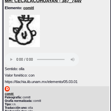
MH: CECALACOHUAYAN - 387_744v
Elemento:
comitl
Sentido: olla
Valor fonético: con
https://tlachia.iib.unam.mx/elemento/05.03.01
comitl
Paleografía:
comitl
Grafía normalizada:
comitl
Tipo:
r.n.
Traducción uno:
olla