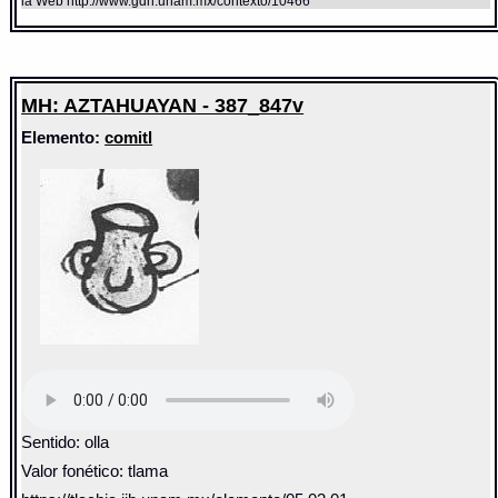
la Web http://www.gdn.unam.mx/contexto/10466
MH: AZTAHUAYAN - 387_847v
Elemento:
comitl
Sentido: olla
Valor fonético: tlama