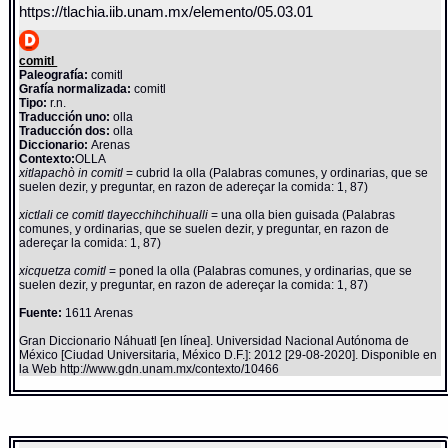
https://tlachia.iib.unam.mx/elemento/05.03.01
comitl
Paleografía:
comitl
Grafía normalizada:
comitl
Tipo:
r.n.
Traducción uno:
olla
Traducción dos:
olla
Diccionario:
Arenas
Contexto:
OLLA
xitlapachò in comitl
= cubrid la olla (Palabras comunes, y ordinarias, que se
suelen dezir, y preguntar, en razon de adereçar la comida: 1, 87)
xictlali ce comitl tlayecchihchihualli
= una olla bien guisada (Palabras
comunes, y ordinarias, que se suelen dezir, y preguntar, en razon de
adereçar la comida: 1, 87)
xicquetza comitl
= poned la olla (Palabras comunes, y ordinarias, que se
suelen dezir, y preguntar, en razon de adereçar la comida: 1, 87)
Fuente:
1611 Arenas
Gran Diccionario Náhuatl [en línea]. Universidad Nacional Autónoma de
México [Ciudad Universitaria, México D.F.]: 2012 [29-08-2020]. Disponible en
la Web http://www.gdn.unam.mx/contexto/10466