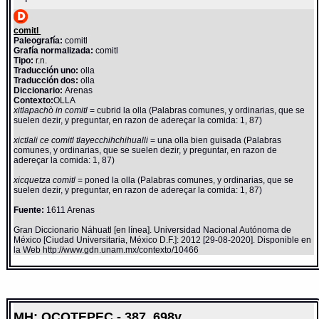
comitl
Paleografía:
comitl
Grafía normalizada:
comitl
Tipo:
r.n.
Traducción uno:
olla
Traducción dos:
olla
Diccionario:
Arenas
Contexto:
OLLA
xitlapachò in comitl
= cubrid la olla (Palabras comunes, y ordinarias, que se
suelen dezir, y preguntar, en razon de adereçar la comida: 1, 87)
xictlali ce comitl tlayecchihchihualli
= una olla bien guisada (Palabras
comunes, y ordinarias, que se suelen dezir, y preguntar, en razon de
adereçar la comida: 1, 87)
xicquetza comitl
= poned la olla (Palabras comunes, y ordinarias, que se
suelen dezir, y preguntar, en razon de adereçar la comida: 1, 87)
Fuente:
1611 Arenas
Gran Diccionario Náhuatl [en línea]. Universidad Nacional Autónoma de
México [Ciudad Universitaria, México D.F.]: 2012 [29-08-2020]. Disponible en
la Web http://www.gdn.unam.mx/contexto/10466
MH: OCOTEPEC - 387_698v