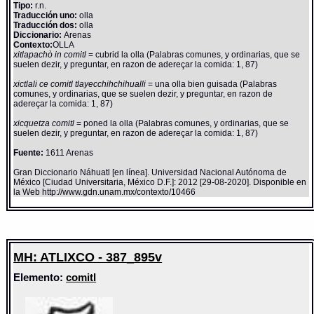
Tipo:
r.n.
Traducción uno:
olla
Traducción dos:
olla
Diccionario:
Arenas
Contexto:
OLLA
xitlapachò in comitl
= cubrid la olla (Palabras comunes, y ordinarias, que se
suelen dezir, y preguntar, en razon de adereçar la comida: 1, 87)
xictlali ce comitl tlayecchihchihualli
= una olla bien guisada (Palabras
comunes, y ordinarias, que se suelen dezir, y preguntar, en razon de
adereçar la comida: 1, 87)
xicquetza comitl
= poned la olla (Palabras comunes, y ordinarias, que se
suelen dezir, y preguntar, en razon de adereçar la comida: 1, 87)
Fuente:
1611 Arenas
Gran Diccionario Náhuatl [en línea]. Universidad Nacional Autónoma de
México [Ciudad Universitaria, México D.F.]: 2012 [29-08-2020]. Disponible en
la Web http://www.gdn.unam.mx/contexto/10466
MH: ATLIXCO - 387_895v
Elemento:
comitl