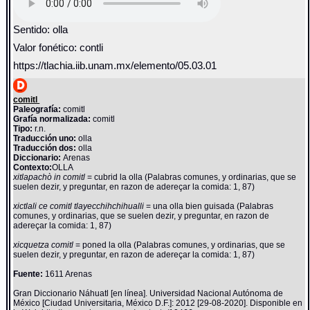
Sentido: olla
Valor fonético: contli
https://tlachia.iib.unam.mx/elemento/05.03.01
comitl
Paleografía:
comitl
Grafía normalizada:
comitl
Tipo:
r.n.
Traducción uno:
olla
Traducción dos:
olla
Diccionario:
Arenas
Contexto:
OLLA
xitlapachò in comitl
= cubrid la olla (Palabras comunes, y ordinarias, que se
suelen dezir, y preguntar, en razon de adereçar la comida: 1, 87)
xictlali ce comitl tlayecchihchihualli
= una olla bien guisada (Palabras
comunes, y ordinarias, que se suelen dezir, y preguntar, en razon de
adereçar la comida: 1, 87)
xicquetza comitl
= poned la olla (Palabras comunes, y ordinarias, que se
suelen dezir, y preguntar, en razon de adereçar la comida: 1, 87)
Fuente:
1611 Arenas
Gran Diccionario Náhuatl [en línea]. Universidad Nacional Autónoma de
México [Ciudad Universitaria, México D.F.]: 2012 [29-08-2020]. Disponible en