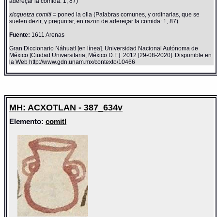
adereçar la comida: 1, 87)
xicquetza comitl
= poned la olla (Palabras comunes, y ordinarias, que se
suelen dezir, y preguntar, en razon de adereçar la comida: 1, 87)
Fuente:
1611 Arenas
Gran Diccionario Náhuatl [en línea]. Universidad Nacional Autónoma de
México [Ciudad Universitaria, México D.F.]: 2012 [29-08-2020]. Disponible en
la Web http://www.gdn.unam.mx/contexto/10466
MH: ACXOTLAN - 387_634v
Elemento:
comitl