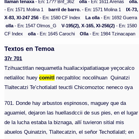
llaman tenaxa
- En: 17?? Bnf_362
olla
- En: 1611 Arenas
olla.
- En: 1571 Molina 1
barril de barro.
- En: 1571 Molina 1
IX-73,
X-83, XI-247 256
- En: 1580 CF Index
La olla
- En: 1692 Guerra
olla
- En: 1547 Olmos_G
V-195(2), X-165, XI-256(2)
- En: 1580
CF Index
olla
- En: 1645 Carochi
Olla
- En: 1984 Tzinacapan
Textos en Temoa
37r 701
Tzihuactitlan nequametla huallacxipatlatiaque yeçocalco
netlaliloc huey
comitl
necpaltiloc nocolihuan Quinatzi
Tlaltecatzi Te’chotlalatl teuctli Chicomoztoc neneco oya
701. Donde hay arbustos espinosos, maguey que da
aguamiel, dejaron las huellasdccii de sus pies, en el lugar
de la lucha estaba la biznaga, allí tuvieron sitial mis
abuelos Quinatzin, Tlaltecatzin, el señor Techotlalatl; en