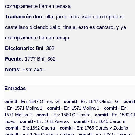
corruptamente llaman tenaxa
Traducción dos:
olla; jarro, mas usan corrompido el
castellano diciendo xallo; tinaja, esto es cantaro, y ya
corruptamente llaman tenaja
Diccionario:
Bnf_362
Fuente:
17?? Bnf_362
Notas:
Esp: axa--
Entradas
comitl
- En: 1547 Olmos_G
comitl
- En: 1547 Olmos_G
comit
- En: 1571 Molina 1
comitl
- En: 1571 Molina 1
comitl
- En:
1571 Molina 2
comitl
- En: 1580 CF Index
comitl
- En: 1580 C
Index
comitl
- En: 1611 Arenas
comitl
- En: 1645 Carochi
comitl
- En: 1692 Guerra
comitl
- En: 1765 Cortés y Zedeño
comitl
- En: 1765 Cortés y Zedeño
comitl
- En: 1780 Clavijero