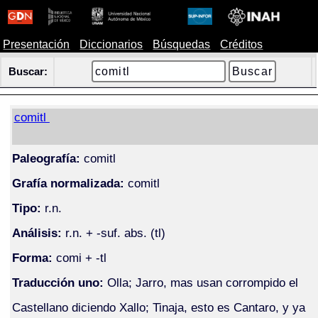
Presentación
Diccionarios
Búsquedas
Créditos
Buscar:
comitl
Paleografía:
comitl
Grafía normalizada:
comitl
Tipo:
r.n.
Análisis:
r.n. + -suf. abs. (tl)
Forma:
comi + -tl
Traducción uno:
Olla; Jarro, mas usan corrompido el
Castellano diciendo Xallo; Tinaja, esto es Cantaro, y ya