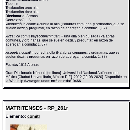
Tipo:
r.n.
Traducción uno:
olla
Traducción dos:
olla
Diccionario:
Arenas
Contexto:
OLLA
xitlapachò in comitl
= cubrid la olla (Palabras comunes, y ordinarias, que se
suelen dezir, y preguntar, en razon de adereçar la comida: 1, 87)
xictlali ce comitl tlayecchihchihualli
= una olla bien guisada (Palabras
comunes, y ordinarias, que se suelen dezir, y preguntar, en razon de
adereçar la comida: 1, 87)
xicquetza comitl
= poned la olla (Palabras comunes, y ordinarias, que se
suelen dezir, y preguntar, en razon de adereçar la comida: 1, 87)
Fuente:
1611 Arenas
Gran Diccionario Náhuatl [en línea]. Universidad Nacional Autónoma de
México [Ciudad Universitaria, México D.F.]: 2012 [29-08-2020]. Disponible en
la Web http://www.gdn.unam.mx/contexto/10466
MATRITENSES - RP_261r
Elemento:
comitl