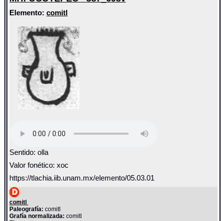
Elemento:
comitl
Sentido: olla
Valor fonético: xoc
https://tlachia.iib.unam.mx/elemento/05.03.01
comitl
Paleografía:
comitl
Grafía normalizada:
comitl