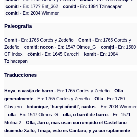
comitl
- En: 17?? Bnf_362
comitl
- En: 1984 Tzinacapan
comitl
- En: 2004 Wimmer
Paleografía
Comit
- En: 1765 Cortés y Zedeño
Comit
- En: 1765 Cortés y
Zedeño
comitl; nocon
- En: 1547 Olmos_G
comjtl
- En: 1580
CF Index
cömitl
- En: 1645 Carochi
komit
- En: 1984
Tzinacapan
Traducciones
Hoya, o vasija de barro
- En: 1765 Cortés y Zedeño
Olla
generalmente
- En: 1765 Cortés y Zedeño
Olla
- En: 1780
Clavijero
botanique, 'hueyi cômitl', cactus.
- En: 2004 Wimmer
olla
- En: 1547 Olmos_G
olla, o barril de barro.
- En: 1571
Molina 2
Olla; Jarro, mas usan corrompido el Castellano
diciendo Xallo; Tinaja, esto es Cantaro, y ya corruptamente