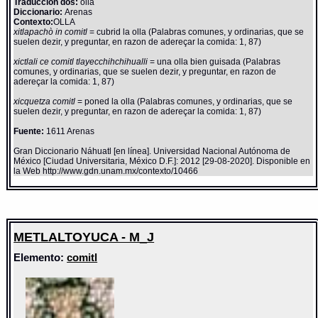
Traducción dos:
olla
Diccionario:
Arenas
Contexto:
OLLA
xitlapachò in comitl
= cubrid la olla (Palabras comunes, y ordinarias, que se
suelen dezir, y preguntar, en razon de adereçar la comida: 1, 87)
xictlali ce comitl tlayecchihchihualli
= una olla bien guisada (Palabras
comunes, y ordinarias, que se suelen dezir, y preguntar, en razon de
adereçar la comida: 1, 87)
xicquetza comitl
= poned la olla (Palabras comunes, y ordinarias, que se
suelen dezir, y preguntar, en razon de adereçar la comida: 1, 87)
Fuente:
1611 Arenas
Gran Diccionario Náhuatl [en línea]. Universidad Nacional Autónoma de
México [Ciudad Universitaria, México D.F.]: 2012 [29-08-2020]. Disponible en
la Web http://www.gdn.unam.mx/contexto/10466
METLALTOYUCA - M_J
Elemento:
comitl