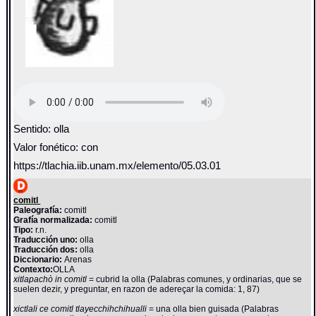
Sentido: olla
Valor fonético: con
https://tlachia.iib.unam.mx/elemento/05.03.01
comitl
Paleografía:
comitl
Grafía normalizada:
comitl
Tipo:
r.n.
Traducción uno:
olla
Traducción dos:
olla
Diccionario:
Arenas
Contexto:
OLLA
xitlapachò in comitl
= cubrid la olla (Palabras comunes, y ordinarias, que se
suelen dezir, y preguntar, en razon de adereçar la comida: 1, 87)
xictlali ce comitl tlayecchihchihualli
= una olla bien guisada (Palabras