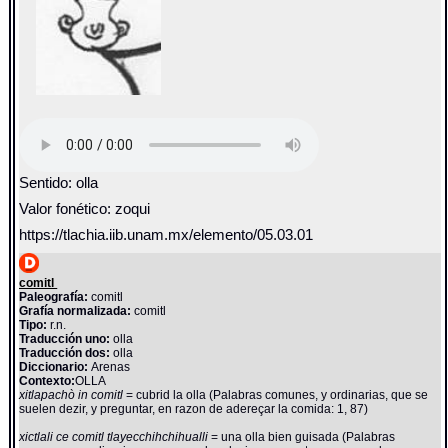
Sentido: olla
Valor fonético: zoqui
https://tlachia.iib.unam.mx/elemento/05.03.01
comitl
Paleografía:
comitl
Grafía normalizada:
comitl
Tipo:
r.n.
Traducción uno:
olla
Traducción dos:
olla
Diccionario:
Arenas
Contexto:
OLLA
xitlapachò in comitl
= cubrid la olla (Palabras comunes, y ordinarias, que se
suelen dezir, y preguntar, en razon de adereçar la comida: 1, 87)
xictlali ce comitl tlayecchihchihualli
= una olla bien guisada (Palabras