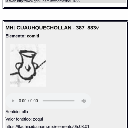
la Web http://www.gdn.unam.mx/contexto/10466
MH: CUAUHQUECHOLLAN - 387_883v
Elemento:
comitl
Sentido: olla
Valor fonético: zoqui
https://tlachia.iib.unam.mx/elemento/05.03.01