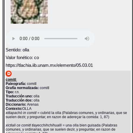
Sentido: olla
Valor fonético: co
https://tlachia.iib.unam.mx/elemento/05.03.01
comitl
Paleografía:
comitl
Grafía normalizada:
comitl
Tipo:
r.n.
Traducción uno:
olla
Traducción dos:
olla
Diccionario:
Arenas
Contexto:
OLLA
xitlapachò in comitl
= cubrid la olla (Palabras comunes, y ordinarias, que se
suelen dezir, y preguntar, en razon de adereçar la comida: 1, 87)
xictlali ce comitl tlayecchihchihualli
= una olla bien guisada (Palabras
comunes, y ordinarias, que se suelen dezir, y preguntar, en razon de