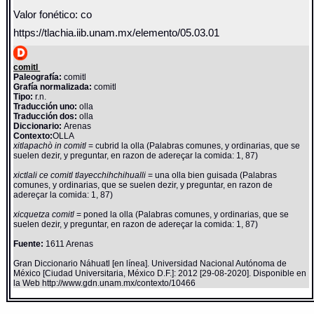
Valor fonético: co
https://tlachia.iib.unam.mx/elemento/05.03.01
comitl
Paleografía:
comitl
Grafía normalizada:
comitl
Tipo:
r.n.
Traducción uno:
olla
Traducción dos:
olla
Diccionario:
Arenas
Contexto:
OLLA
xitlapachò in comitl
= cubrid la olla (Palabras comunes, y ordinarias, que se
suelen dezir, y preguntar, en razon de adereçar la comida: 1, 87)
xictlali ce comitl tlayecchihchihualli
= una olla bien guisada (Palabras
comunes, y ordinarias, que se suelen dezir, y preguntar, en razon de
adereçar la comida: 1, 87)
xicquetza comitl
= poned la olla (Palabras comunes, y ordinarias, que se
suelen dezir, y preguntar, en razon de adereçar la comida: 1, 87)
Fuente:
1611 Arenas
Gran Diccionario Náhuatl [en línea]. Universidad Nacional Autónoma de
México [Ciudad Universitaria, México D.F.]: 2012 [29-08-2020]. Disponible en
la Web http://www.gdn.unam.mx/contexto/10466