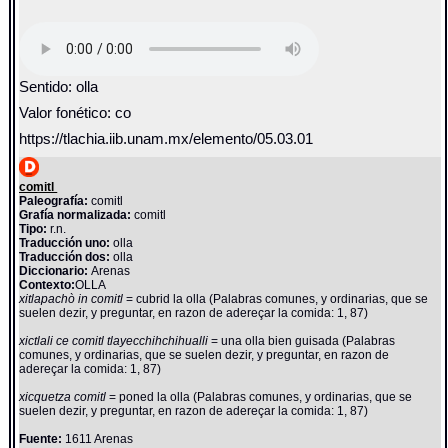
Sentido: olla
Valor fonético: co
https://tlachia.iib.unam.mx/elemento/05.03.01
comitl
Paleografía:
comitl
Grafía normalizada:
comitl
Tipo:
r.n.
Traducción uno:
olla
Traducción dos:
olla
Diccionario:
Arenas
Contexto:
OLLA
xitlapachò in comitl
= cubrid la olla (Palabras comunes, y ordinarias, que se
suelen dezir, y preguntar, en razon de adereçar la comida: 1, 87)
xictlali ce comitl tlayecchihchihualli
= una olla bien guisada (Palabras
comunes, y ordinarias, que se suelen dezir, y preguntar, en razon de
adereçar la comida: 1, 87)
xicquetza comitl
= poned la olla (Palabras comunes, y ordinarias, que se
suelen dezir, y preguntar, en razon de adereçar la comida: 1, 87)
Fuente:
1611 Arenas