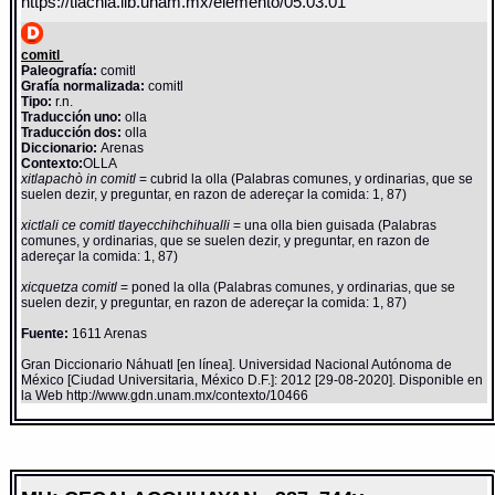
https://tlachia.iib.unam.mx/elemento/05.03.01
comitl
Paleografía:
comitl
Grafía normalizada:
comitl
Tipo:
r.n.
Traducción uno:
olla
Traducción dos:
olla
Diccionario:
Arenas
Contexto:
OLLA
xitlapachò in comitl
= cubrid la olla (Palabras comunes, y ordinarias, que se
suelen dezir, y preguntar, en razon de adereçar la comida: 1, 87)
xictlali ce comitl tlayecchihchihualli
= una olla bien guisada (Palabras
comunes, y ordinarias, que se suelen dezir, y preguntar, en razon de
adereçar la comida: 1, 87)
xicquetza comitl
= poned la olla (Palabras comunes, y ordinarias, que se
suelen dezir, y preguntar, en razon de adereçar la comida: 1, 87)
Fuente:
1611 Arenas
Gran Diccionario Náhuatl [en línea]. Universidad Nacional Autónoma de
México [Ciudad Universitaria, México D.F.]: 2012 [29-08-2020]. Disponible en
la Web http://www.gdn.unam.mx/contexto/10466