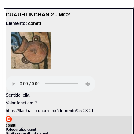
CUAUHTINCHAN 2 - MC2
Elemento:
comitl
Sentido: olla
Valor fonético: ?
https://tlachia.iib.unam.mx/elemento/05.03.01
comitl
Paleografía:
comitl
Grafía normalizada:
comitl