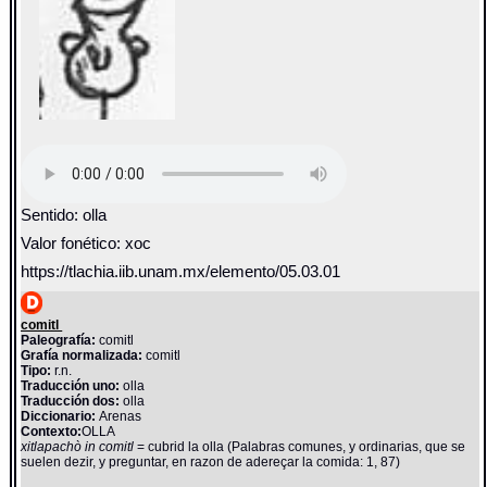
Sentido: olla
Valor fonético: xoc
https://tlachia.iib.unam.mx/elemento/05.03.01
comitl
Paleografía:
comitl
Grafía normalizada:
comitl
Tipo:
r.n.
Traducción uno:
olla
Traducción dos:
olla
Diccionario:
Arenas
Contexto:
OLLA
xitlapachò in comitl
= cubrid la olla (Palabras comunes, y ordinarias, que se
suelen dezir, y preguntar, en razon de adereçar la comida: 1, 87)