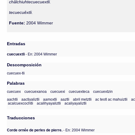
châlchiuhtecuecuextli.
tecuecuêxtli.
Fuente:
2004 Wimmer
Entradas
cuecuextli
- En: 2004 Wimmer
Descomposición
cuecuex-tli
Palabras
cuecuex
cuecuexanoa
cuecuexi
cuecuexteca
cuecuextzin
aachtli
aactiyaliztli
aamoxtli
aaztli
abril metztli
ac teotl ac mahuiztli
ac
acalcuexcochtli
acalihyayaliztli
acaliyayaliztli
Traducciones
Corde ornée de perles de pierre.
- En: 2004 Wimmer