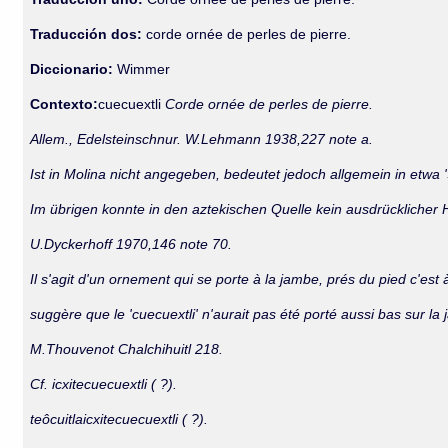
Traducción dos:
corde ornée de perles de pierre.
Diccionario:
Wimmer
Contexto:
cuecuextli
Corde ornée de perles de pierre.
Allem., Edelsteinschnur. W.Lehmann 1938,227 note a.
Ist in Molina nicht angegeben, bedeutet jedoch allgemein in etwa 
Im übrigen konnte in den aztekischen Quelle kein ausdrücklicher
U.Dyckerhoff 1970,146 note 70.
Il s'agit d'un ornement qui se porte à la jambe, prés du pied c'est
suggère que le 'cuecuextli' n'aurait pas été porté aussi bas sur la
M.Thouvenot Chalchihuitl 218.
Cf. icxitecuecuextli ( ?).
teôcuitlaicxitecuecuextli ( ?).