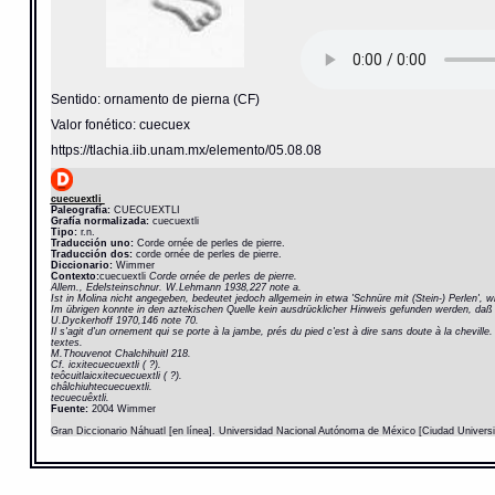
Sentido: ornamento de pierna (CF)
Valor fonético: cuecuex
https://tlachia.iib.unam.mx/elemento/05.08.08
cuecuextli
Paleografía:
CUECUEXTLI
Grafía normalizada:
cuecuextli
Tipo:
r.n.
Traducción uno:
Corde ornée de perles de pierre.
Traducción dos:
corde ornée de perles de pierre.
Diccionario:
Wimmer
Contexto:
cuecuextli
Corde ornée de perles de pierre.
Allem., Edelsteinschnur. W.Lehmann 1938,227 note a.
Ist in Molina nicht angegeben, bedeutet jedoch allgemein in etwa 'Schnüre mit (Stein-) Perlen',
Im übrigen konnte in den aztekischen Quelle kein ausdrücklicher Hinweis gefunden werden, daß
U.Dyckerhoff 1970,146 note 70.
Il s'agit d'un ornement qui se porte à la jambe, prés du pied c'est à dire sans doute à la chevill
textes.
M.Thouvenot Chalchihuitl 218.
Cf. icxitecuecuextli ( ?).
teôcuitlaicxitecuecuextli ( ?).
châlchiuhtecuecuextli.
tecuecuêxtli.
Fuente:
2004 Wimmer
Gran Diccionario Náhuatl [en línea]. Universidad Nacional Autónoma de México [Ciudad Univers