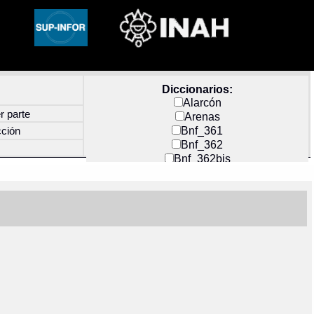
Diccionarios:
Alarcón
r parte
Arenas
Bnf_361
cción
Bnf_362
Bnf_362bis
Carochi
CF_INDEX
Clavijero
Cortés y Zedeño
Docs_México
Durán
Guerra
Mecayapan
Molina_1
Molina_2
Olmos_G