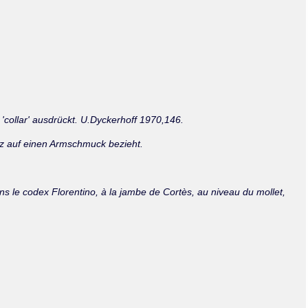
Olmos_V
Paredes
Rincón
Sahagún Escolio
Tezozomoc
Tzinacapan
Wimmer
'collar' ausdrückt. U.Dyckerhoff 1970,146.
tz auf einen Armschmuck bezieht.
dans le codex Florentino, à la jambe de Cortès, au niveau du mollet,