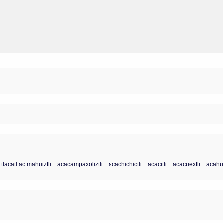
 tlacatl ac mahuiztli
acacampaxoliztli
acachichictli
acacitli
acacuextli
acahua