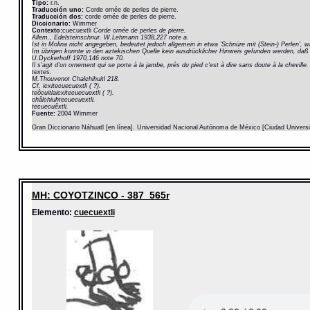
Tipo:
r.n.
Traducción uno:
Corde ornée de perles de pierre.
Traducción dos:
corde ornée de perles de pierre.
Diccionario:
Wimmer
Contexto:
cuecuextli
Corde ornée de perles de pierre.
Allem., Edelsteinschnur. W.Lehmann 1938,227 note a.
Ist in Molina nicht angegeben, bedeutet jedoch allgemein in etwa 'Schnüre mit (Stein-) Perlen',
Im übrigen konnte in den aztekischen Quelle kein ausdrücklicher Hinweis gefunden werden, daß
U.Dyckerhoff 1970,146 note 70.
Il s'agit d'un ornement qui se porte à la jambe, prés du pied c'est à dire sans doute à la chevill
textes.
M.Thouvenot Chalchihuitl 218.
Cf. icxitecuecuextli ( ?).
teôcuitlaicxitecuecuextli ( ?).
châlchiuhtecuecuextli.
tecuecuêxtli.
Fuente:
2004 Wimmer
Gran Diccionario Náhuatl [en línea]. Universidad Nacional Autónoma de México [Ciudad Univers
MH: COYOTZINCO - 387_565r
Elemento:
cuecuextli