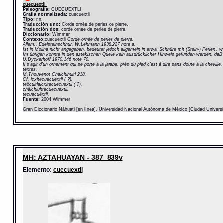
cuecuextli
Paleografía:
CUECUEXTLI
Grafía normalizada:
cuecuextli
Tipo:
r.n.
Traducción uno:
Corde ornée de perles de pierre.
Traducción dos:
corde ornée de perles de pierre.
Diccionario:
Wimmer
Contexto:
cuecuextli
Corde ornée de perles de pierre.
Allem., Edelsteinschnur. W.Lehmann 1938,227 note a.
Ist in Molina nicht angegeben, bedeutet jedoch allgemein in etwa 'Schnüre mit (Stein-) Perlen',
Im übrigen konnte in den aztekischen Quelle kein ausdrücklicher Hinweis gefunden werden, daß
U.Dyckerhoff 1970,146 note 70.
Il s'agit d'un ornement qui se porte à la jambe, prés du pied c'est à dire sans doute à la chevill
textes.
M.Thouvenot Chalchihuitl 218.
Cf. icxitecuecuextli ( ?).
teôcuitlaicxitecuecuextli ( ?).
châlchiuhtecuecuextli.
tecuecuêxtli.
Fuente:
2004 Wimmer
Gran Diccionario Náhuatl [en línea]. Universidad Nacional Autónoma de México [Ciudad Univers
MH: AZTAHUAYAN - 387_839v
Elemento:
cuecuextli