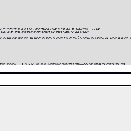
 wie es Tezozomoc durch die Ubersetzung 'collar' ausdrückt. U.Dyckerhoff 1970,146.
 'cuecuextli' ohne entsprechenden Zusatz auf einen Armschmuck bezieht.
e. Mais une figuration d'un tel ornement dans le codex Florentino, à la jambe de Cortès, au niveau du mollet, 
itaria, México D.F.]: 2012 [29-08-2020]. Disponible en la Web http://www.gdn.unam.mx/contexto/47591