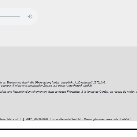
 wie es Tezozomoc durch die Ubersetzung 'collar' ausdrückt. U.Dyckerhoff 1970,146.
 'cuecuextli' ohne entsprechenden Zusatz auf einen Armschmuck bezieht.
e. Mais une figuration d'un tel ornement dans le codex Florentino, à la jambe de Cortès, au niveau du mollet, 
itaria, México D.F.]: 2012 [29-08-2020]. Disponible en la Web http://www.gdn.unam.mx/contexto/47591