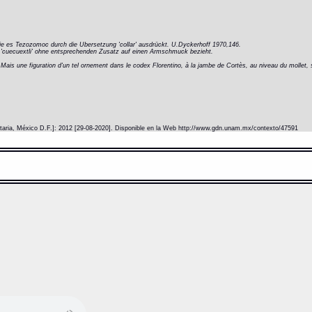
 wie es Tezozomoc durch die Ubersetzung 'collar' ausdrückt. U.Dyckerhoff 1970,146.
 'cuecuextli' ohne entsprechenden Zusatz auf einen Armschmuck bezieht.
e. Mais une figuration d'un tel ornement dans le codex Florentino, à la jambe de Cortès, au niveau du mollet, 
itaria, México D.F.]: 2012 [29-08-2020]. Disponible en la Web http://www.gdn.unam.mx/contexto/47591