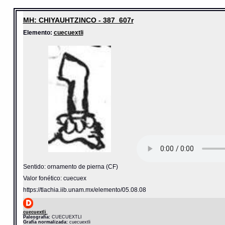
MH: CHIYAUHTZINCO - 387_607r
Elemento:
cuecuextli
Sentido: ornamento de pierna (CF)
Valor fonético: cuecuex
https://tlachia.iib.unam.mx/elemento/05.08.08
cuecuextli
Paleografía:
CUECUEXTLI
Grafía normalizada:
cuecuextli