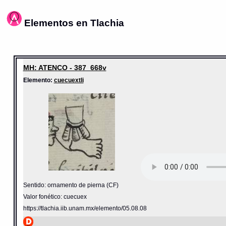
Elementos en Tlachia
MH: ATENCO - 387_668v
Elemento:
cuecuextli
Sentido: ornamento de pierna (CF)
Valor fonético: cuecuex
https://tlachia.iib.unam.mx/elemento/05.08.08