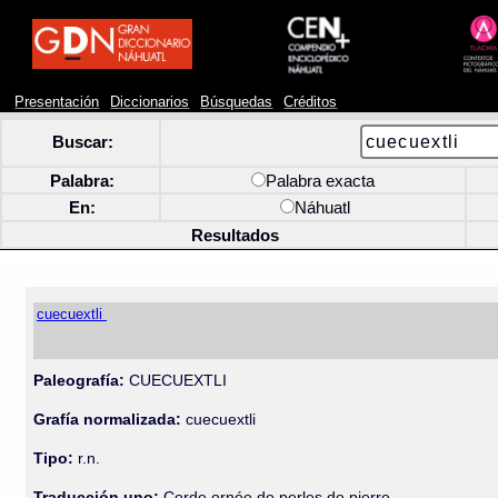
Presentación
Diccionarios
Búsquedas
Créditos
Buscar:
Palabra:
Palabra exacta
En:
Náhuatl
Resultados
cuecuextli
Paleografía:
CUECUEXTLI
Grafía normalizada:
cuecuextli
Tipo:
r.n.
Traducción uno:
Corde ornée de perles de pierre.