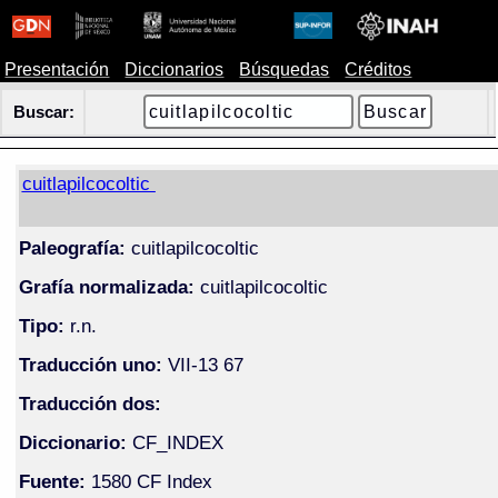
Presentación
Diccionarios
Búsquedas
Créditos
Buscar:
cuitlapilcocoltic
Paleografía:
cuitlapilcocoltic
Grafía normalizada:
cuitlapilcocoltic
Tipo:
r.n.
Traducción uno:
VII-13 67
Traducción dos:
Diccionario:
CF_INDEX
Fuente:
1580 CF Index