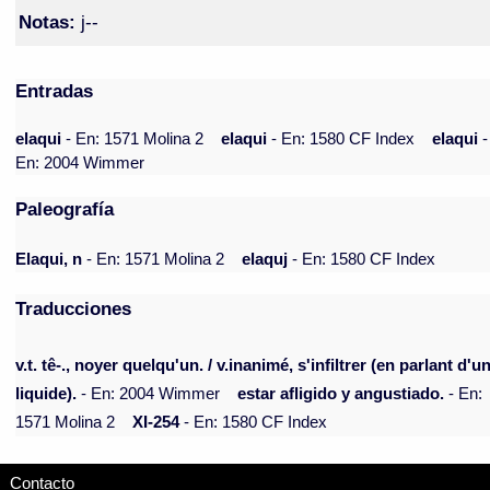
Notas:
j--
Entradas
elaqui
- En: 1571 Molina 2
elaqui
- En: 1580 CF Index
elaqui
-
En: 2004 Wimmer
Paleografía
Elaqui, n
- En: 1571 Molina 2
elaquj
- En: 1580 CF Index
Traducciones
v.t. tê-., noyer quelqu'un. / v.inanimé, s'infiltrer (en parlant d'u
liquide).
- En: 2004 Wimmer
estar afligido y angustiado.
- En:
1571 Molina 2
XI-254
- En: 1580 CF Index
Contacto