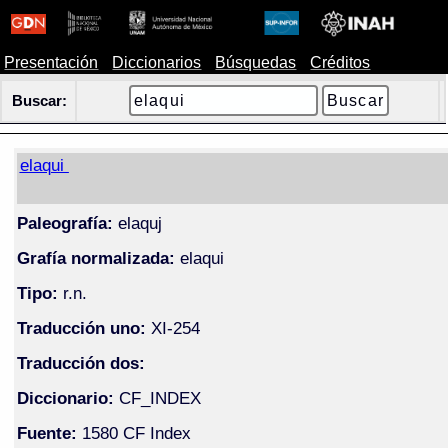
Presentación
Diccionarios
Búsquedas
Créditos
Buscar:
elaqui
Paleografía:
elaquj
Grafía normalizada:
elaqui
Tipo:
r.n.
Traducción uno:
XI-254
Traducción dos:
Diccionario:
CF_INDEX
Fuente:
1580 CF Index