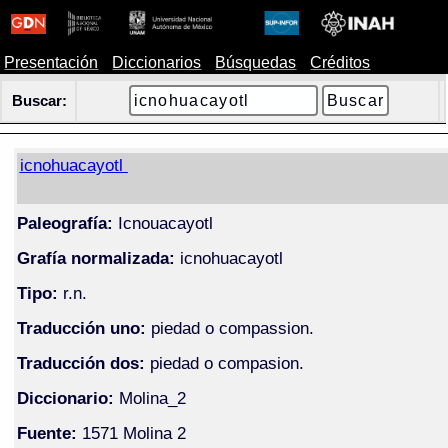
Presentación
Diccionarios
Búsquedas
Créditos
Buscar:
icnohuacayotl
Paleografía:
Icnouacayotl
Grafía normalizada:
icnohuacayotl
Tipo:
r.n.
Traducción uno:
piedad o compassion.
Traducción dos:
piedad o compasion.
Diccionario:
Molina_2
Fuente:
1571 Molina 2