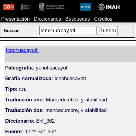
Presentación
Diccionarios
Búsquedas
Créditos
Buscar:
icnohuacayotl
Paleografía:
ycnohuacayotl
Grafía normalizada:
icnohuacayotl
Tipo:
r.n.
Traducción uno:
Mancedumbre, y afabilidad
Traducción dos:
mancedumbre, y afabilidad
Diccionario:
Bnf_362
Fuente:
17?? Bnf_362