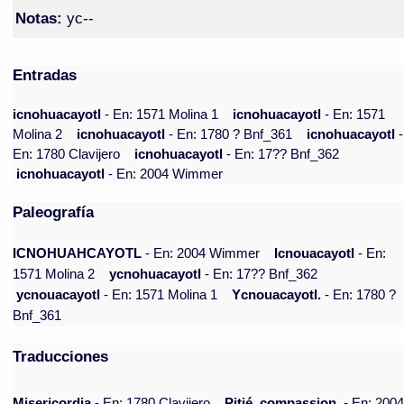
Notas:
yc--
Entradas
icnohuacayotl
- En: 1571 Molina 1
icnohuacayotl
- En: 1571
Molina 2
icnohuacayotl
- En: 1780 ? Bnf_361
icnohuacayotl
-
En: 1780 Clavijero
icnohuacayotl
- En: 17?? Bnf_362
icnohuacayotl
- En: 2004 Wimmer
Paleografía
ICNOHUAHCAYOTL
- En: 2004 Wimmer
Icnouacayotl
- En:
1571 Molina 2
ycnohuacayotl
- En: 17?? Bnf_362
ycnouacayotl
- En: 1571 Molina 1
Ycnouacayotl.
- En: 1780 ?
Bnf_361
Traducciones
Misericordia
- En: 1780 Clavijero
Pitié, compassion.
- En: 200