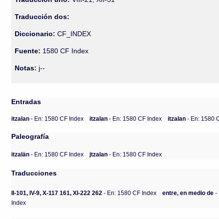
Traducción dos:
Diccionario:
CF_INDEX
Fuente:
1580 CF Index
Notas:
j--
Entradas
itzalan
- En: 1580 CF Index
itzalan
- En: 1580 CF Index
itzalan
- En: 1580 
Paleografía
itzalän
- En: 1580 CF Index
jtzalan
- En: 1580 CF Index
Traducciones
II-101, IV-9, X-117 161, XI-222 262
- En: 1580 CF Index
entre, en medio de
-
Index