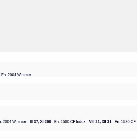
Olmos_V
Paredes
Rincón
Sahagún Escolio
Tezozomoc
Tzinacapan
Wimmer
- En: 2004 Wimmer
n: 2004 Wimmer
III-37, XI-260
- En: 1580 CF Index
VIII-21, XII-31
- En: 1580 CF