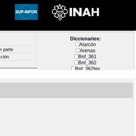
Diccionarios:
Alarcón
r parte
Arenas
Bnf_361
cción
Bnf_362
Bnf_362bis
Carochi
CF_INDEX
Clavijero
Cortés y Zedeño
Docs_México
Durán
Guerra
Mecayapan
Molina_1
Molina_2
Olmos_G