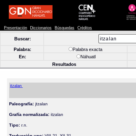
Presentación
Diccionarios
Búsquedas
Créditos
Buscar:
Palabra:
Palabra exacta
En:
Náhuatl
Resultados
itzalan
Paleografía:
jtzalan
Grafía normalizada:
itzalan
Tipo:
r.n.
Traducción uno:
VIII-21, XII-31