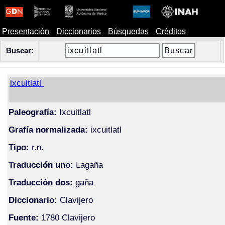
Presentación
Diccionarios
Búsquedas
Créditos
Buscar:
ixcuitlatl
Paleografía:
Ixcuitlatl
Grafía normalizada:
ixcuitlatl
Tipo:
r.n.
Traducción uno:
Lagaña
Traducción dos:
gaña
Diccionario:
Clavijero
Fuente:
1780 Clavijero