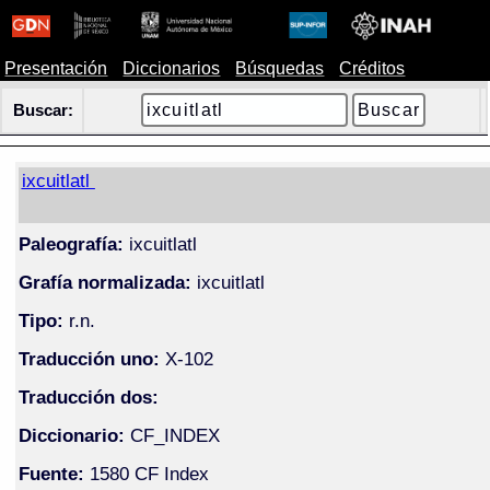
Presentación
Diccionarios
Búsquedas
Créditos
Buscar:
ixcuitlatl
Paleografía:
ixcuitlatl
Grafía normalizada:
ixcuitlatl
Tipo:
r.n.
Traducción uno:
X-102
Traducción dos:
Diccionario:
CF_INDEX
Fuente:
1580 CF Index