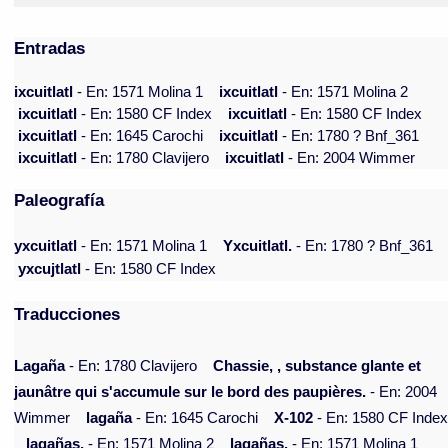
Entradas
ixcuitlatl
- En: 1571 Molina 1
ixcuitlatl
- En: 1571 Molina 2
ixcuitlatl
- En: 1580 CF Index
ixcuitlatl
- En: 1580 CF Index
ixcuitlatl
- En: 1645 Carochi
ixcuitlatl
- En: 1780 ? Bnf_361
ixcuitlatl
- En: 1780 Clavijero
ixcuitlatl
- En: 2004 Wimmer
Paleografía
yxcuitlatl
- En: 1571 Molina 1
Yxcuitlatl.
- En: 1780 ? Bnf_361
yxcujtlatl
- En: 1580 CF Index
Traducciones
Lagaña
- En: 1780 Clavijero
Chassie, , substance glante et
jaunâtre qui s'accumule sur le bord des paupières.
- En: 2004
Wimmer
lagaña
- En: 1645 Carochi
X-102
- En: 1580 CF Inde
lagañas.
- En: 1571 Molina 2
lagañas.
- En: 1571 Molina 1