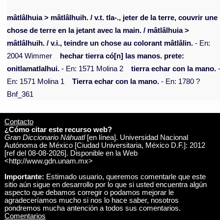
mâtlâlhuia > mâtlâlhuih. / v.t. tla-., jeter de la terre, couvrir une
chose de terre en la jetant avec la main. / mâtlâlhuia >
mâtlâlhuih. / v.i., teindre un chose au colorant mâtlâlin.
- En:
2004 Wimmer
hechar tierra có[n] las manos. prete:
onitlamatlalhui.
- En: 1571 Molina 2
tierra echar con la mano.
En: 1571 Molina 1
Tierra echar con la mano.
- En: 1780 ?
Bnf_361
Contacto
¿Cómo citar este recurso web?
Gran Diccionario Náhuatl
[en línea]. Universidad Nacional
Autónoma de México [Ciudad Universitaria, México D.F.]: 2012
[ref del 08-08-2026]. Disponible en la Web
<http://www.gdn.unam.mx>
Importante:
Estimado usuario, queremos comentarle que este
sitio aún sigue en desarrollo por lo que si usted encuentra algún
aspecto que debamos corregir o podamos mejorar le
agradeceríamos mucho si nos lo hace saber, nosotros
pondremos mucha antención a todos sus comentarios.
Comentarios