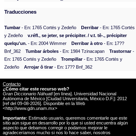
Traducciones
Tumbar
- En: 1765 Cortés y Zedeño
Derribar
- En: 1765 Cortés
y Zedeño
v.réfl., se jeter, se précipiter. / v.t. tê-., précipiter
quelqu'un.
- En: 2004 Wimmer
Derribar à otro
- En: 17??
Bnf_362
Tumbar árboles
- En: 1984 Tzinacapan
Trastornar
-
En: 1765 Cortés y Zedeño
Trompillar
- En: 1765 Cortés y
Zedeño
Arrojar ô tirar
- En: 17?? Bnf_362
Contacto
¿Cómo citar este recurso web?
Gran Diccionario Náhuatl
[en línea]. Universidad Nacional
Autónoma de México [Ciudad Universitaria, México D.F.]: 2012
[ref del 09-08-2026]. Disponible en la Web
<http://www.gdn.unam.mx>
Importante:
Estimado usuario, queremos comentarle que este
sitio aún sigue en desarrollo por lo que si usted encuentra algún
aspecto que debamos corregir o podamos mejorar le
agradeceríamos mucho si nos lo hace saber, nosotros