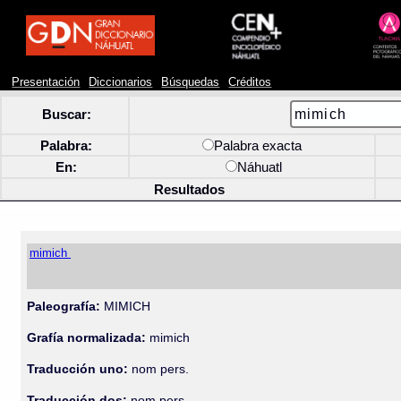
Presentación
Diccionarios
Búsquedas
Créditos
Buscar:
Palabra:
Palabra exacta
En:
Náhuatl
Resultados
mimich
Paleografía:
MIMICH
Grafía normalizada:
mimich
Traducción uno:
nom pers.
Traducción dos:
nom pers.