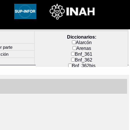
Diccionarios:
Alarcón
r parte
Arenas
Bnf_361
cción
Bnf_362
Bnf_362bis
Carochi
CF_INDEX
Clavijero
Cortés y Zedeño
Docs_México
Durán
Guerra
Mecayapan
Molina_1
Molina_2
Olmos_G