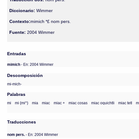
Diccionario:
Wimmer
Contexto:
mimich *£ nom pers.
Fuente:
2004 Wimmer
Entradas
mimich
- En: 2004 Wimmer
Descomposición
mi-mich-
Palabras
mi
mi {mi^}
mia
miac
miac +
miac cosas
miac oquichtli
miac tetl
m
Traducciones
nom pers.
- En: 2004 Wimmer