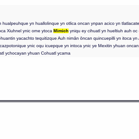
hualpeuhque yn huallolinque yn otlica oncan ynpan acico yn tlatlacatec
oca Xiuhnel ynic ome ytoca
Mimich
yniqu ey cihuatl yn hueltiuh auh oc 
ehuantin yacachto tequitizque Auh nimân ôncan quincuepilli yn itoca 
potonique ynic oqu icuepque yn intoca ynic ye Mexitin yhuan oncan oqu
catl ychocayan yhuan Cohuatl ycama