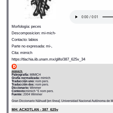
Morfología: peces
Descomposicion: mi-mich-
Contacto: labios
Parte no expresada: mi-,
Cita: mimich
https://tlachia.iib.unam.mx/glifo/387_625v_34
mimich
Paleografía:
MIMICH
Grafía normalizada:
mimich
Traducción uno:
nom pers.
Traducción dos:
nom pers.
Diccionario:
Wimmer
Contexto:
mimich *£ nom pers.
Fuente:
2004 Wimmer
Gran Diccionario Náhuatl [en línea]. Universidad Nacional Autónoma de M
MH: ACXOTLAN - 387_625v