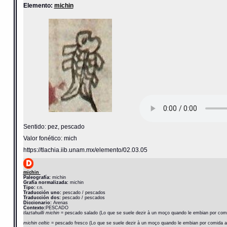
Elemento:
michin
Sentido: pez, pescado
Valor fonético: mich
https://tlachia.iib.unam.mx/elemento/02.03.05
michin
Paleografía:
michin
Grafía normalizada:
michin
Tipo:
r.n.
Traducción uno:
pescado / pescados
Traducción dos:
pescado / pescados
Diccionario:
Arenas
Contexto:
PESCADO
tlaztahuilli michin
= pescado salado (Lo que se suele dezir à un moço quando le embian por comid
michin celtic
= pescado fresco (Lo que se suele dezir à un moço quando le embian por comida a 