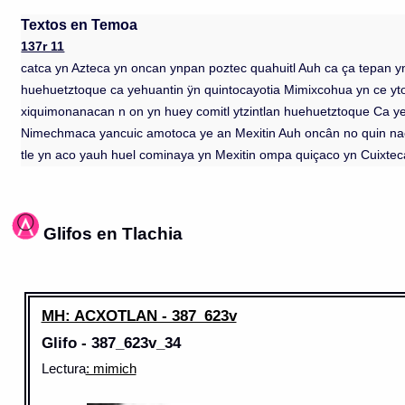
Textos en Temoa
137r 11
catca yn Azteca yn oncan ynpan poztec quahuitl Auh ca ça tepan yn 
huehuetztoque ca yehuantin ÿn quintocayotia Mimixcohua yn ce yt
xiquimonanacan n on yn huey comitl ytzintlan huehuetztoque Ca y
Nimechmaca yancuic amotoca ye an Mexitin Auh oncân no quin nacaz
tle yn aco yauh huel cominaya yn Mexitin ompa quiçaco yn Cuixte
Glifos en Tlachia
MH: ACXOTLAN - 387_623v
Glifo - 387_623v_34
Lectura
: mimich