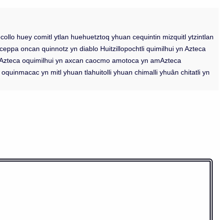
ollo huey comitl ytlan huehuetztoq yhuan cequintin mizquitl ytzintlan
ceppa oncan quinnotz yn diablo Huitzillopochtli quimilhui yn Azteca
yn Azteca oquimilhui yn axcan caocmo amotoca yn amAzteca
inmacac yn mitl yhuan tlahuitolli yhuan chimalli yhuân chitatli yn