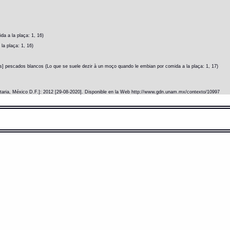
a a la plaça: 1, 16)
la plaça: 1, 16)
s] pescados blancos (Lo que se suele dezir à un moço quando le embian por comida a la plaça: 1, 17)
itaria, México D.F.]: 2012 [29-08-2020]. Disponible en la Web http://www.gdn.unam.mx/contexto/10997