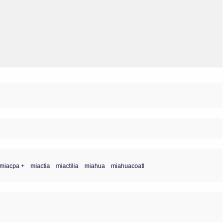
Olmos_V
Paredes
Rincón
Sahagún Escolio
Tezozomoc
Tzinacapan
Wimmer
miacpa +
miactia
miactilia
miahua
miahuacoatl