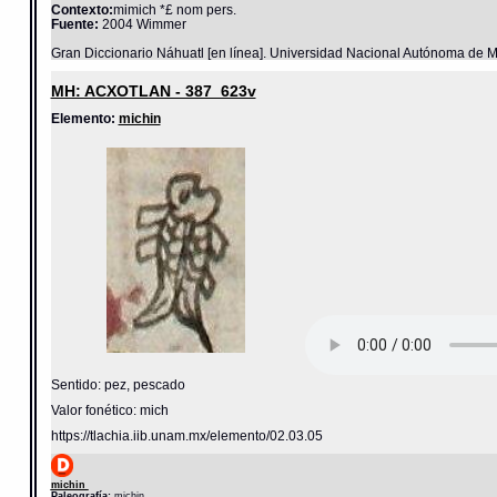
Contexto:
mimich *£ nom pers.
Fuente:
2004 Wimmer
Gran Diccionario Náhuatl [en línea]. Universidad Nacional Autónoma de M
MH: ACXOTLAN - 387_623v
Elemento:
michin
Sentido: pez, pescado
Valor fonético: mich
https://tlachia.iib.unam.mx/elemento/02.03.05
michin
Paleografía:
michin