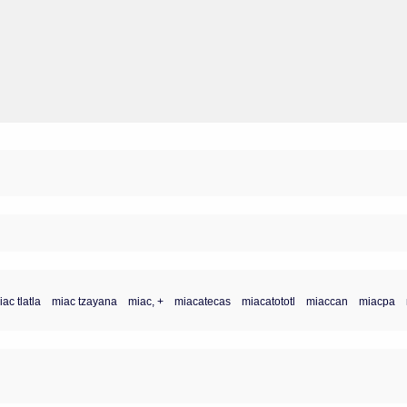
iac tlatla
miac tzayana
miac, +
miacatecas
miacatototl
miaccan
miacpa