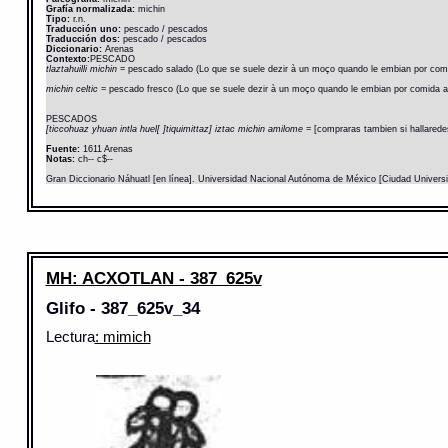
Grafía normalizada:
michin
Tipo:
r.n.
Traducción uno:
pescado / pescados
Traducción dos:
pescado / pescados
Diccionario:
Arenas
Contexto:
PESCADO
tlaztahuilli michin
= pescado salado (Lo que se suele dezir à un moço quando le embian por comid
michin celtic
= pescado fresco (Lo que se suele dezir à un moço quando le embian por comida a 
PESCADOS
[ticcohuaz yhuan intla huel[ ]tiquimittaz] iztac michin amilome
= [compraras tambien si hallarede
Fuente:
1611 Arenas
Notas:
ch-- c$--
Gran Diccionario Náhuatl [en línea]. Universidad Nacional Autónoma de México [Ciudad Univers
MH: ACXOTLAN - 387_625v
Glifo - 387_625v_34
Lectura
: mimich