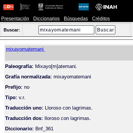
Presentación
Diccionarios
Búsquedas
Créditos
Buscar:
mixayomatemani
Paleografía:
Mixayo[m]atemani.
Grafía normalizada:
mixayomatemani
Prefijo:
no
Tipo:
v.r.
Traducción uno:
Lloroso con lagrimas.
Traducción dos:
lloroso con lagrimas.
Diccionario:
Bnf_361