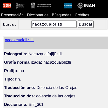
Presentación
Diccionarios
Búsquedas
Créditos
Buscar:
nacazcualoliztli
Paleografía:
Nacazqual[o]l[i]ztli.
Grafía normalizada:
nacazcualoliztli
Prefijo:
no
Tipo:
r.n.
Traducción uno:
Dolencia de las Orejas.
Traducción dos:
dolencia de las orejas.
Diccionario:
Bnf_361