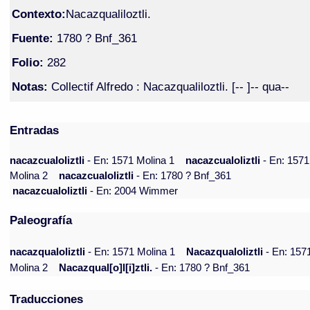
Contexto:
Nacazqualiloztli.
Fuente:
1780 ? Bnf_361
Folio:
282
Notas:
Collectif Alfredo : Nacazqualiloztli. [-- ]-- qua--
Entradas
nacazcualoliztli
- En: 1571 Molina 1
nacazcualoliztli
- En: 1571
Molina 2
nacazcualoliztli
- En: 1780 ? Bnf_361
nacazcualoliztli
- En: 2004 Wimmer
Paleografía
nacazqualoliztli
- En: 1571 Molina 1
Nacazqualoliztli
- En: 157
Molina 2
Nacazqual[o]l[i]ztli.
- En: 1780 ? Bnf_361
Traducciones