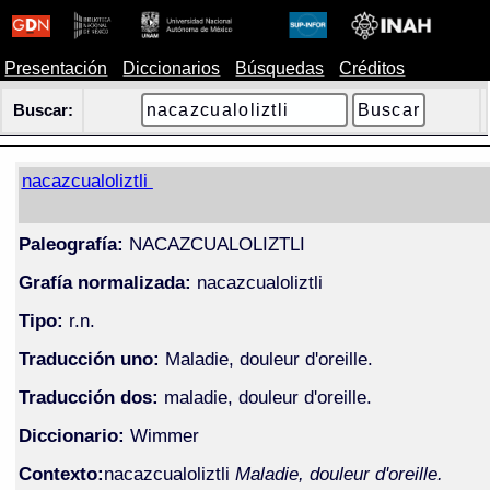
Presentación
Diccionarios
Búsquedas
Créditos
Buscar:
nacazcualoliztli
Paleografía:
NACAZCUALOLIZTLI
Grafía normalizada:
nacazcualoliztli
Tipo:
r.n.
Traducción uno:
Maladie, douleur d'oreille.
Traducción dos:
maladie, douleur d'oreille.
Diccionario:
Wimmer
Contexto:
nacazcualoliztli
Maladie, douleur d'oreille.