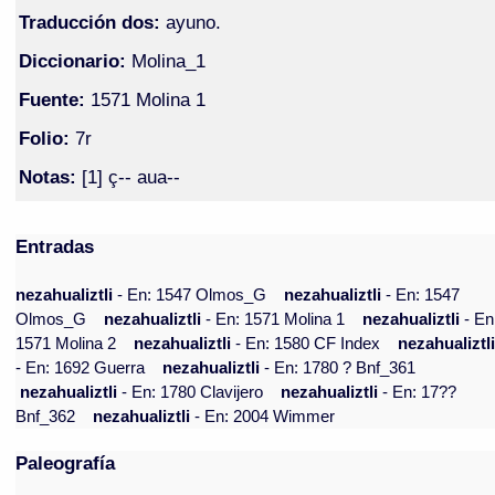
Traducción dos:
ayuno.
Diccionario:
Molina_1
Fuente:
1571 Molina 1
Folio:
7r
Notas:
[1] ç-- aua--
Entradas
nezahualiztli
- En: 1547 Olmos_G
nezahualiztli
- En: 1547
Olmos_G
nezahualiztli
- En: 1571 Molina 1
nezahualiztli
- En
1571 Molina 2
nezahualiztli
- En: 1580 CF Index
nezahualiztl
- En: 1692 Guerra
nezahualiztli
- En: 1780 ? Bnf_361
nezahualiztli
- En: 1780 Clavijero
nezahualiztli
- En: 17??
Bnf_362
nezahualiztli
- En: 2004 Wimmer
Paleografía