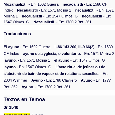
Mozahualiztli
- En: 1692 Guerra
neçaoaliztli
- En: 1580 CF
Index
Neçaualiztli
- En: 1571 Molina 2
neçaualiztli
- En: 1571
Molina 1
neçaualiztli
- En: 1547 Olmos_G
neçaualiztli
- En:
1547 Olmos_G
Nezaualiztli.
- En: 1780 ? Bnf_361
Traducciones
El ayuno
- En: 1692 Guerra
II-86 143 200, III-9 66(2)
- En: 1580
CF Index
ayuno dela yglesia, o voluntario.
- En: 1571 Molina 2
ayuno.
- En: 1571 Molina 1
el ayuno
- En: 1547 Olmos_G
ayuno
- En: 1547 Olmos_G
L'acte rituel de jeûner ou de
s'abstenir de bain de vapeur et de relations sexuelles.
- En:
2004 Wimmer
Ayuno
- En: 1780 Clavijero
Ayuno
- En: 17??
Bnf_362
Ayuno.
- En: 1780 ? Bnf_361
Textos en Temoa
0r 1540