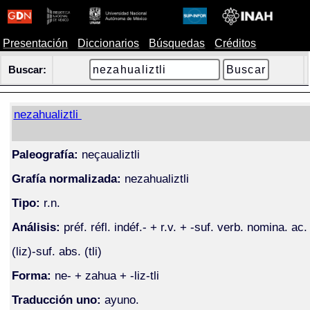
Presentación
Diccionarios
Búsquedas
Créditos
Buscar:
nezahualiztli
Paleografía:
neçaualiztli
Grafía normalizada:
nezahualiztli
Tipo:
r.n.
Análisis:
préf. réfl. indéf.- + r.v. + -suf. verb. nomina. ac.
(liz)-suf. abs. (tli)
Forma:
ne- + zahua + -liz-tli
Traducción uno:
ayuno.