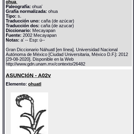
ohua
Paleografía:
ohua'
Grafía normalizada:
ohua
Tipo:
s.
Traducción uno:
caña (de azúcar)
Traducción dos:
caña (de azucar)
Diccionario:
Mecayapan
Fuente:
2002 Mecayapan
Notas:
a' -- Esp: ú--
Gran Diccionario Náhuatl [en línea]. Universidad Nacional
Autónoma de México [Ciudad Universitaria, México D.F.]: 2012
[29-08-2020]. Disponible en la Web
http://www.gdn.unam.mx/contexto/26482
ASUNCIóN - A02v
Elemento:
ohuatl