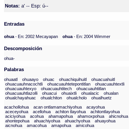
Notas:
a' -- Esp: ú--
Entradas
ohua
- En: 2002 Mecayapan
ohua
- En: 2004 Wimmer
Descomposición
ohua-
Palabras
ohuaatl
ohuaayo
ohuac
ohuachiquihuitl
ohuacuahuitl
ohuacuauhnacochtli
ohuacuauhtetepontitlan
ohuacuauhtextli
ohuacuauhtexyo
ohuacuauhtitech
ohuacuauhtitlan
ohuacuauhtlazolli
ohuacui
ohuaixtli
ohualacic
ohualan
ohualchayahuac
ohualchiton
ohualcholo
ohualhuetz
acachollohua
acan ontlamamachiyohua
acayohua
aceceyohua
acellohua
achiton tlayohua
achitontlayohua
aciciyohua
acohua
ahamapohua
ahamoxpohua
ahicnohua
ahontepohua
ahuachiyohua
ahuachyohua
ahuayohua
aicnohua
amacohua
amapohua
amicohua