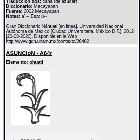
Traducción dos:
caña (de azucar)
Diccionario:
Mecayapan
Fuente:
2002 Mecayapan
Notas:
a' -- Esp: ú--
Gran Diccionario Náhuatl [en línea]. Universidad Nacional
Autónoma de México [Ciudad Universitaria, México D.F.]: 2012
[29-08-2020]. Disponible en la Web
http://www.gdn.unam.mx/contexto/26482
ASUNCIóN - A64r
Elemento:
ohuatl