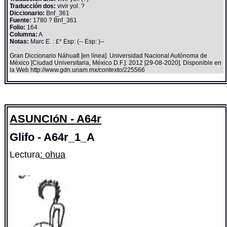
Traducción dos:
vivir yol. ?
Diccionario:
Bnf_361
Fuente:
1780 ? Bnf_361
Folio:
164
Columna:
A
Notas:
Marc E. : £* Esp: (-- Esp: )--
Gran Diccionario Náhuatl [en línea]. Universidad Nacional Autónoma de
México [Ciudad Universitaria, México D.F.]: 2012 [29-08-2020]. Disponible en
la Web http://www.gdn.unam.mx/contexto/225566
ASUNCIóN - A64r
Glifo - A64r_1_A
Lectura
: ohua