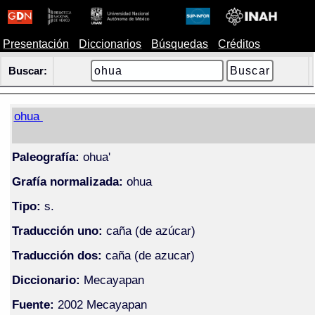
Presentación
Diccionarios
Búsquedas
Créditos
Buscar:
ohua
Paleografía:
ohua'
Grafía normalizada:
ohua
Tipo:
s.
Traducción uno:
caña (de azúcar)
Traducción dos:
caña (de azucar)
Diccionario:
Mecayapan
Fuente:
2002 Mecayapan