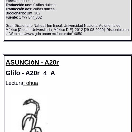
Forma:
ohua + -tl
Traducción uno:
Cañas dulces
Traducción dos:
cañas dulces
Diccionario:
Bnf_362
Fuente:
17?? Bnf_362
Gran Diccionario Náhuatl [en línea]. Universidad Nacional Autónoma de
México [Ciudad Universitaria, México D.F.]: 2012 [29-08-2020]. Disponible en
la Web http://www.gdn.unam.mx/contexto/14050
ASUNCIóN - A20r
Glifo - A20r_4_A
Lectura
: ohua