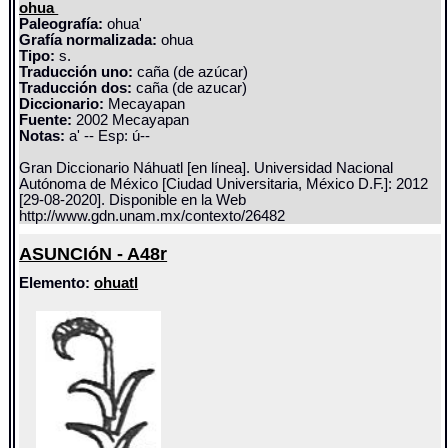
ohua
Paleografía:
ohua'
Grafía normalizada:
ohua
Tipo:
s.
Traducción uno:
caña (de azúcar)
Traducción dos:
caña (de azucar)
Diccionario:
Mecayapan
Fuente:
2002 Mecayapan
Notas:
a' -- Esp: ú--
Gran Diccionario Náhuatl [en línea]. Universidad Nacional
Autónoma de México [Ciudad Universitaria, México D.F.]: 2012
[29-08-2020]. Disponible en la Web
http://www.gdn.unam.mx/contexto/26482
ASUNCIóN - A48r
Elemento:
ohuatl