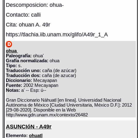
Descomposicion: ohua-
Contacto: calli
Cita: ohuan A. 49r
https://tlachia.iib.unam.mx/glifo/A49r_1_A
ohua
Paleografía:
ohua'
Grafía normalizada:
ohua
Tipo:
s.
Traducción uno:
caña (de azúcar)
Traducción dos:
caña (de azucar)
Diccionario:
Mecayapan
Fuente:
2002 Mecayapan
Notas:
a' -- Esp: ú--
Gran Diccionario Náhuatl [en línea]. Universidad Nacional
Autónoma de México [Ciudad Universitaria, México D.F.]: 2012
[29-08-2020]. Disponible en la Web
http://www.gdn.unam.mx/contexto/26482
ASUNCIóN - A49r
Elemento:
ohuatl