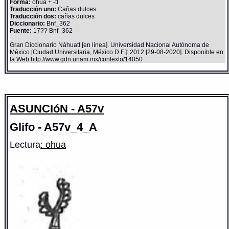
Forma:
ohua + -tl
Traducción uno:
Cañas dulces
Traducción dos:
cañas dulces
Diccionario:
Bnf_362
Fuente:
17?? Bnf_362
Gran Diccionario Náhuatl [en línea]. Universidad Nacional Autónoma de
México [Ciudad Universitaria, México D.F.]: 2012 [29-08-2020]. Disponible en
la Web http://www.gdn.unam.mx/contexto/14050
ASUNCIóN - A57v
Glifo - A57v_4_A
Lectura
: ohua