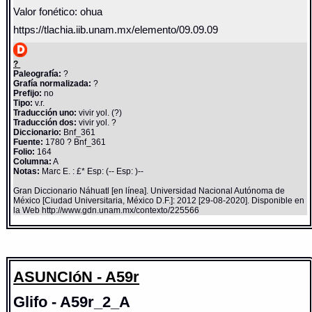
Valor fonético: ohua
https://tlachia.iib.unam.mx/elemento/09.09.09
?
Paleografía:
?
Grafía normalizada:
?
Prefijo:
no
Tipo:
v.r.
Traducción uno:
vivir yol. (?)
Traducción dos:
vivir yol. ?
Diccionario:
Bnf_361
Fuente:
1780 ? Bnf_361
Folio:
164
Columna:
A
Notas:
Marc E. : £* Esp: (-- Esp: )--
Gran Diccionario Náhuatl [en línea]. Universidad Nacional Autónoma de
México [Ciudad Universitaria, México D.F.]: 2012 [29-08-2020]. Disponible en
la Web http://www.gdn.unam.mx/contexto/225566
ASUNCIóN - A59r
Glifo - A59r_2_A