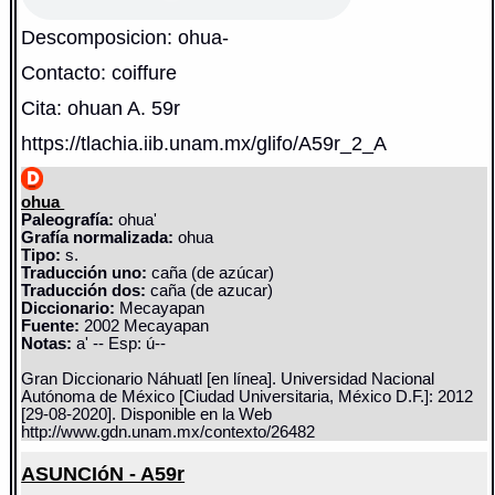
Descomposicion: ohua-
Contacto: coiffure
Cita: ohuan A. 59r
https://tlachia.iib.unam.mx/glifo/A59r_2_A
ohua
Paleografía:
ohua'
Grafía normalizada:
ohua
Tipo:
s.
Traducción uno:
caña (de azúcar)
Traducción dos:
caña (de azucar)
Diccionario:
Mecayapan
Fuente:
2002 Mecayapan
Notas:
a' -- Esp: ú--
Gran Diccionario Náhuatl [en línea]. Universidad Nacional
Autónoma de México [Ciudad Universitaria, México D.F.]: 2012
[29-08-2020]. Disponible en la Web
http://www.gdn.unam.mx/contexto/26482
ASUNCIóN - A59r