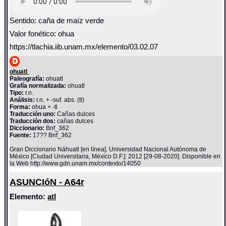
Sentido: caña de maíz verde
Valor fonético: ohua
https://tlachia.iib.unam.mx/elemento/03.02.07
ohuatl
Paleografía:
ohuatl
Grafía normalizada:
ohuatl
Tipo:
r.n.
Análisis:
r.n. + -suf. abs. (tl)
Forma:
ohua + -tl
Traducción uno:
Cañas dulces
Traducción dos:
cañas dulces
Diccionario:
Bnf_362
Fuente:
17?? Bnf_362
Gran Diccionario Náhuatl [en línea]. Universidad Nacional Autónoma de
México [Ciudad Universitaria, México D.F.]: 2012 [29-08-2020]. Disponible en
la Web http://www.gdn.unam.mx/contexto/14050
ASUNCIóN - A64r
Elemento:
atl