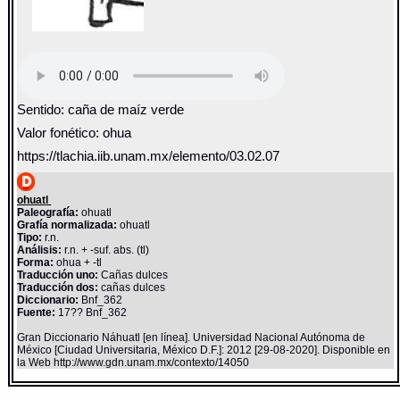
Sentido: caña de maíz verde
Valor fonético: ohua
https://tlachia.iib.unam.mx/elemento/03.02.07
ohuatl
Paleografía:
ohuatl
Grafía normalizada:
ohuatl
Tipo:
r.n.
Análisis:
r.n. + -suf. abs. (tl)
Forma:
ohua + -tl
Traducción uno:
Cañas dulces
Traducción dos:
cañas dulces
Diccionario:
Bnf_362
Fuente:
17?? Bnf_362
Gran Diccionario Náhuatl [en línea]. Universidad Nacional Autónoma de
México [Ciudad Universitaria, México D.F.]: 2012 [29-08-2020]. Disponible en
la Web http://www.gdn.unam.mx/contexto/14050