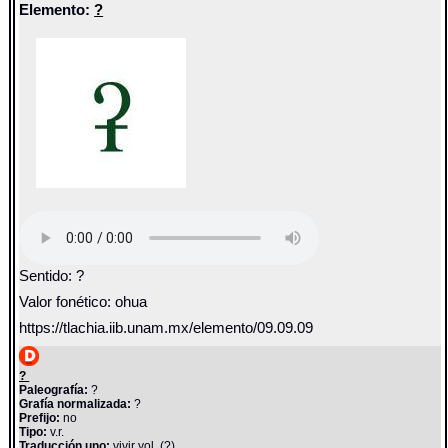
Elemento:
?
Sentido: ?
Valor fonético: ohua
https://tlachia.iib.unam.mx/elemento/09.09.09
?
Paleografía:
?
Grafía normalizada:
?
Prefijo:
no
Tipo:
v.r.
Traducción uno:
vivir yol. (?)