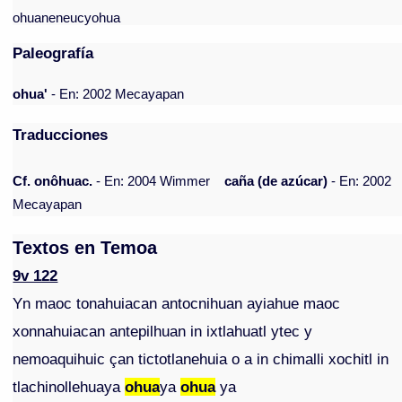
ohuaneneucyohua
Paleografía
ohua'
- En: 2002 Mecayapan
Traducciones
Cf. onôhuac.
- En: 2004 Wimmer
caña (de azúcar)
- En: 2002
Mecayapan
Textos en Temoa
9v 122
Yn maoc tonahuiacan antocnihuan ayiahue maoc
xonnahuiacan antepilhuan in ixtlahuatl ytec y
nemoaquihuic çan tictotlanehuia o a in chimalli xochitl in
tlachinollehuaya
ohua
ya
ohua
ya