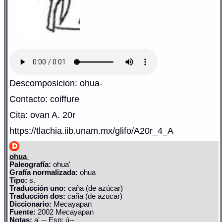
Descomposicion: ohua-
Contacto: coiffure
Cita: ovan A. 20r
https://tlachia.iib.unam.mx/glifo/A20r_4_A
ohua
Paleografía:
ohua'
Grafía normalizada:
ohua
Tipo:
s.
Traducción uno:
caña (de azúcar)
Traducción dos:
caña (de azucar)
Diccionario:
Mecayapan
Fuente:
2002 Mecayapan
Notas:
a' -- Esp: ú--