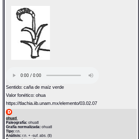
Sentido: caña de maíz verde
Valor fonético: ohua
https://tlachia.iib.unam.mx/elemento/03.02.07
ohuatl
Paleografía:
ohuatl
Grafía normalizada:
ohuatl
Tipo:
r.n.
Análisis:
r.n. + -suf. abs. (tl)