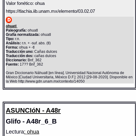
Valor fonético: ohua
https://tlachia.iib.unam.mx/elemento/03.02.07
ohuatl
Paleografía:
ohuatl
Grafía normalizada:
ohuatl
Tipo:
r.n.
Análisis:
r.n. + -suf. abs. (tl)
Forma:
ohua + -tl
Traducción uno:
Cañas dulces
Traducción dos:
cañas dulces
Diccionario:
Bnf_362
Fuente:
17?? Bnf_362
Gran Diccionario Náhuatl [en línea]. Universidad Nacional Autónoma de
México [Ciudad Universitaria, México D.F.]: 2012 [29-08-2020]. Disponible en
la Web http://www.gdn.unam.mx/contexto/14050
ASUNCIóN - A48r
Glifo - A48r_6_B
Lectura
: ohua