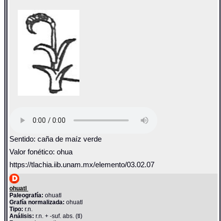
Sentido: caña de maíz verde
Valor fonético: ohua
https://tlachia.iib.unam.mx/elemento/03.02.07
ohuatl
Paleografía:
ohuatl
Grafía normalizada:
ohuatl
Tipo:
r.n.
Análisis:
r.n. + -suf. abs. (tl)