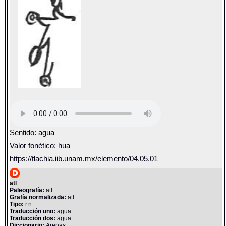
Sentido: agua
Valor fonético: hua
https://tlachia.iib.unam.mx/elemento/04.05.01
atl
Paleografía:
atl
Grafía normalizada:
atl
Tipo:
r.n.
Traducción uno:
agua
Traducción dos:
agua
Diccionario:
Arenas