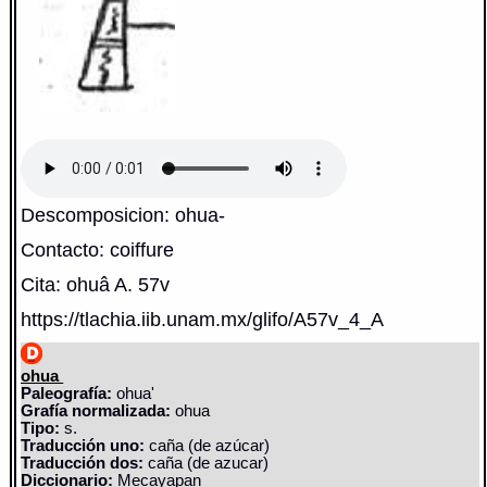
Descomposicion: ohua-
Contacto: coiffure
Cita: ohuâ A. 57v
https://tlachia.iib.unam.mx/glifo/A57v_4_A
ohua
Paleografía:
ohua'
Grafía normalizada:
ohua
Tipo:
s.
Traducción uno:
caña (de azúcar)
Traducción dos:
caña (de azucar)
Diccionario:
Mecayapan