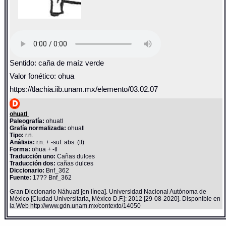
Sentido: caña de maíz verde
Valor fonético: ohua
https://tlachia.iib.unam.mx/elemento/03.02.07
ohuatl
Paleografía:
ohuatl
Grafía normalizada:
ohuatl
Tipo:
r.n.
Análisis:
r.n. + -suf. abs. (tl)
Forma:
ohua + -tl
Traducción uno:
Cañas dulces
Traducción dos:
cañas dulces
Diccionario:
Bnf_362
Fuente:
17?? Bnf_362
Gran Diccionario Náhuatl [en línea]. Universidad Nacional Autónoma de
México [Ciudad Universitaria, México D.F.]: 2012 [29-08-2020]. Disponible en
la Web http://www.gdn.unam.mx/contexto/14050