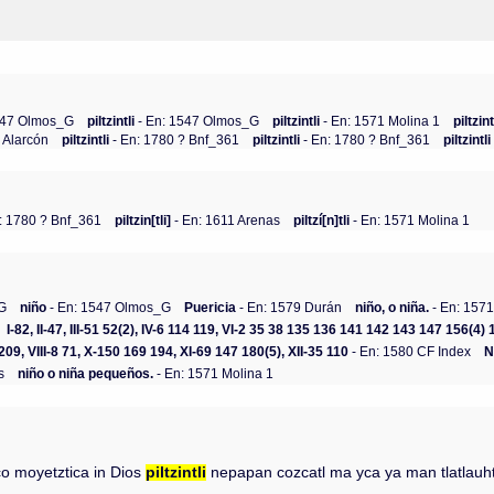
1547 Olmos_G
piltzintli
- En: 1547 Olmos_G
piltzintli
- En: 1571 Molina 1
piltzin
 Alarcón
piltzintli
- En: 1780 ? Bnf_361
piltzintli
- En: 1780 ? Bnf_361
piltzintl
: 1780 ? Bnf_361
piltzin[tli]
- En: 1611 Arenas
piltzí[n]tli
- En: 1571 Molina 1
_G
niño
- En: 1547 Olmos_G
Puericia
- En: 1579 Durán
niño, o niña.
- En: 1571
I-82, II-47, III-51 52(2), IV-6 114 119, VI-2 35 38 135 136 141 142 143 147 156(
09, VIII-8 71, X-150 169 194, XI-69 147 180(5), XII-35 110
- En: 1580 CF Index
N
s
niño o niña pequeños.
- En: 1571 Molina 1
o moyetztica in Dios
piltzintli
nepapan cozcatl ma yca ya man tlatlauht