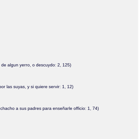
Olmos_V
Paredes
Rincón
Sahagún Escolio
Tezozomoc
Tzinacapan
Wimmer
 de algun yerro, o descuydo: 2, 125)
r las suyas, y si quiere servir: 1, 12)
chacho a sus padres para enseñarle officio: 1, 74)