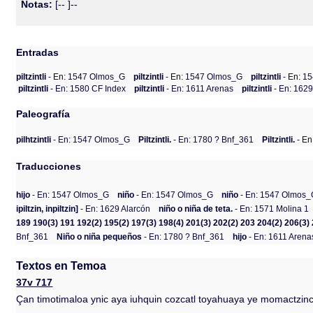
Notas:
[-- ]--
Entradas
piltzintli
- En: 1547 Olmos_G
piltzintli
- En: 1547 Olmos_G
piltzintli
- En: 
piltzintli
- En: 1580 CF Index
piltzintli
- En: 1611 Arenas
piltzintli
- En: 1629
Paleografía
pilhtzintli
- En: 1547 Olmos_G
Piltzintli.
- En: 1780 ? Bnf_361
Piltzintli.
- En
Traducciones
hijo
- En: 1547 Olmos_G
niño
- En: 1547 Olmos_G
niño
- En: 1547 Olmos
ipiltzin, inpiltzin]
- En: 1629 Alarcón
niño o niña de teta.
- En: 1571 Molina 1
189 190(3) 191 192(2) 195(2) 197(3) 198(4) 201(3) 202(2) 203 204(2) 206(3) 2
Bnf_361
Niño o niña pequeños
- En: 1780 ? Bnf_361
hijo
- En: 1611 Arena
Textos en Temoa
37v 717
Çan timotimaloa ynic aya iuhquin cozcatl toyahuaya ye momactzinc