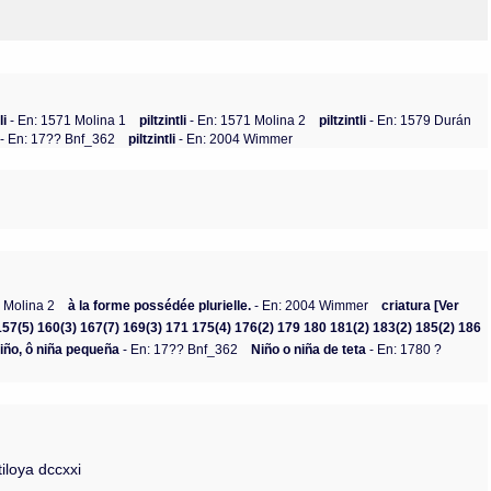
tli
- En: 1571 Molina 1
piltzintli
- En: 1571 Molina 2
piltzintli
- En: 1579 Durán
i
- En: 17?? Bnf_362
piltzintli
- En: 2004 Wimmer
 Molina 2
à la forme possédée plurielle.
- En: 2004 Wimmer
criatura [Ver
4) 157(5) 160(3) 167(7) 169(3) 171 175(4) 176(2) 179 180 181(2) 183(2) 185(2) 186
iño, ô niña pequeña
- En: 17?? Bnf_362
Niño o niña de teta
- En: 1780 ?
iloya dccxxi