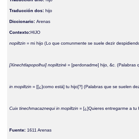
Traducción dos:
hijo
Diccionario:
Arenas
Contexto:
HIJO
nopiltzin
= mi hijo (Lo que comunmente se suele dezir despidiend
[Xinechtlapopolhui] nopiltziné
= [perdonadme] hijo, &c. (Palabras 
in mopiltzin
= [[¿]como está] tu hijo[?] (Palabras que se suelen dez
Cuix tinechmacaznequi in mopiltzin
= [¿]Quieres entregarme a tu 
Fuente:
1611 Arenas