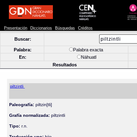
Presentación
Diccionarios
Búsquedas
Créditos
Buscar:
Palabra:
Palabra exacta
En:
Náhuatl
Resultados
piltzintli
Paleografía:
piltzin[tli]
Grafía normalizada:
piltzintli
Tipo:
r.n.
Traducción uno:
hijo