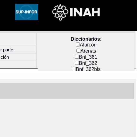
Diccionarios:
Alarcón
r parte
Arenas
Bnf_361
cción
Bnf_362
Bnf_362bis
Carochi
CF_INDEX
Clavijero
Cortés y Zedeño
Docs_México
Durán
Guerra
Mecayapan
Molina_1
Molina_2
Olmos_G