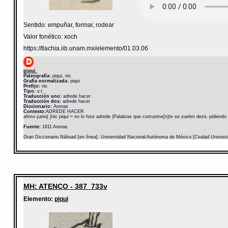
Sentido: empuñar, formar, rodear
Valor fonético: xoch
https://tlachia.iib.unam.mx/elemento/01.03.06
piqui
Paleografía:
piqui, nic
Grafía normalizada:
piqui
Prefijo:
nic
Tipo:
v.t.
Traducción uno:
adrede hacer
Traducción dos:
adrede hacer
Diccionario:
Arenas
Contexto:
ADREDE HACER
ahmo çano[ ]nic piqui
= no lo hize adrede (Palabras que comunme[n]te se suelen dezir, pidiendo
Fuente:
1611 Arenas
Gran Diccionario Náhuatl [en línea]. Universidad Nacional Autónoma de México [Ciudad Univers
MH: ATENCO - 387_733v
Elemento:
piqui