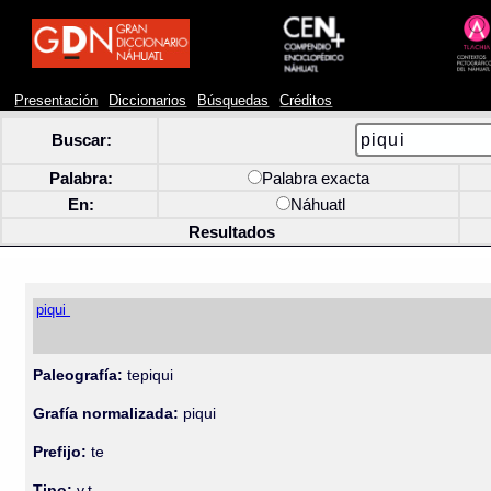
Presentación
Diccionarios
Búsquedas
Créditos
Buscar:
Palabra:
Palabra exacta
En:
Náhuatl
Resultados
piqui
Paleografía:
tepiqui
Grafía normalizada:
piqui
Prefijo:
te
Tipo:
v.t.