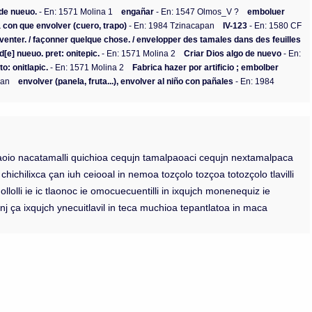
 de nueuo.
- En: 1571 Molina 1
engañar
- En: 1547 Olmos_V ?
emboluer
 con que envolver (cuero, trapo)
- En: 1984 Tzinacapan
IV-123
- En: 1580 CF
 / inventer. / façonner quelque chose. / envelopper des tamales dans des feuilles
[e] nueuo. pret: onitepic.
- En: 1571 Molina 2
Criar Dios algo de nuevo
- En:
o: onitlapic.
- En: 1571 Molina 2
Fabrica hazer por artificio ; embolber
pan
envolver (panela, fruta...), envolver al niño con pañales
- En: 1984
atlaoio nacatamalli quichioa cequjn tamalpaoaci cequjn nextamalpaca
ichilixca çan iuh ceiooal in nemoa tozçolo tozçoa totozçolo tlavilli
lolli ie ic tlaonoc ie omocuecuentilli in ixqujch monenequiz ie
ça ixqujch ynecuitlavil in teca muchioa tepantlatoa in maca