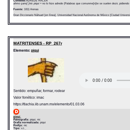
Contexto:
ADREDE HACER
ahmo çano[ ]nic piqui
= no lo hize adrede (Palabras que comunme[n]te se suelen dezir, pidiendo
Fuente:
1611 Arenas
Gran Diccionario Náhuatl [en línea]. Universidad Nacional Autónoma de México [Ciudad Univers
MATRITENSES - RP_267r
Elemento:
piqui
Sentido: empuñar, formar, rodear
Valor fonético: imac
https://tlachia.iib.unam.mx/elemento/01.03.06
piqui
Paleografía:
piqui, nic
Grafía normalizada:
piqui
Prefijo:
nic
Tipo:
v.t.