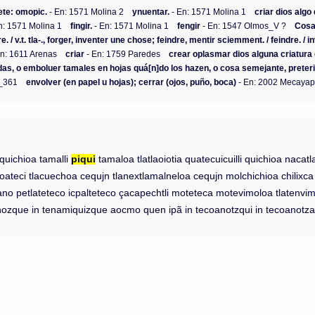
ete: omopic.
- En: 1571 Molina 2
ynuentar.
- En: 1571 Molina 1
criar dios algo
n: 1571 Molina 1
fingir.
- En: 1571 Molina 1
fengir
- En: 1547 Olmos_V ?
Cosa
re. / v.t. tla-., forger, inventer une chose; feindre, mentir sciemment. / feindre.
n: 1611 Arenas
criar
- En: 1759 Paredes
crear oplasmar dios alguna criatura d
ndas, o emboluer tamales en hojas quá[n]do los hazen, o cosa semejante, preterit
f_361
envolver (en papel u hojas); cerrar (ojos, puño, boca)
- En: 2002 Mecaya
 quichioa tamalli
piqui
tamaloa tlatlaoiotia quatecuicuilli quichioa nac
teci tlacuechoa cequjn tlanextlamalneloa cequjn molchichioa chilixca ch
no petlateteco icpalteteco çacapechtli moteteca motevimoloa tlatenvimol
zque in tenamiquizque aocmo quen ipã in tecoanotzqui in tecoanotzanj 